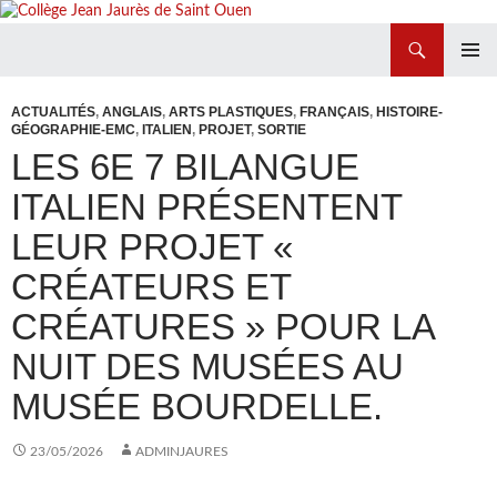
Recherche
Collège Jean Jaurès de Saint Ouen
ALLER
MENU
AU
PRINCI
ACTUALITÉS
,
ANGLAIS
,
ARTS PLASTIQUES
,
FRANÇAIS
,
HISTOIRE-
CONTENU
GÉOGRAPHIE-EMC
,
ITALIEN
,
PROJET
,
SORTIE
LES 6E 7 BILANGUE
ITALIEN PRÉSENTENT
LEUR PROJET «
CRÉATEURS ET
CRÉATURES » POUR LA
NUIT DES MUSÉES AU
MUSÉE BOURDELLE.
23/05/2026
ADMINJAURES