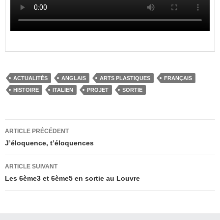
ACTUALITÉS
ANGLAIS
ARTS PLASTIQUES
FRANÇAIS
HISTOIRE
ITALIEN
PROJET
SORTIE
Navigation
ARTICLE PRÉCÉDENT
des
J’éloquence, t’éloquences
articles
ARTICLE SUIVANT
Les 6ème3 et 6ème5 en sortie au Louvre