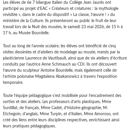
Les élèves de 6e 7 bilangue italien du Collège Jean Jaurès ont
participé au projet d’EAC « Créateurs et créatures : la mythologie
revisitée », dans le cadre du dispositif « La classe, l’œuvre ! » du
ministère de la Culture. Ils présenteront au public le fruit de leur
travail lors de la Nuit des musées, le samedi 23 mai 2026, de 15 h à
17 h, au Musée Bourdelle.
Tout au long de l’année scolaire, les élèves ont bénéficié de cinq
visites dessinées et d’ateliers de modelage au musée, menés par la
plasticienne Laurence de Vautibault, ainsi que de six ateliers d’écriture
conduits par l’autrice Anne Schmauch au CDI. Ils ont découvert
l’œuvre du sculpteur Antoine Bourdelle, mais également celle de
l’artiste polonaise Magdalena Abakanowicz à travers l’exposition
temporaire.
Toute l’équipe pédagogique s’est mobilisée pour l’encadrement des
sorties et des ateliers. Les professeurs d’arts plastiques, Mme
Surdillat, de français, Mme Cadet, d’histoire-géographie, M.
Etchegoin, d’anglais, Mme Turpin, et d’italien, Mme Amoroso, ont
créé des liens entre leurs disciplines respectives, enrichissant ainsi
leurs pratiques pédagogiques.