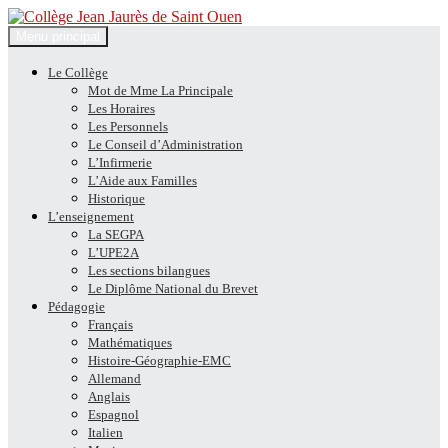
Recherche
Aller
Menu principal
au
Collège Jean Jaurès de Saint
contenu
Le Collège
Mot de Mme La Principale
Ouen
Les Horaires
Les Personnels
Le Conseil d’Administration
L’Infirmerie
L’Aide aux Familles
Historique
L’enseignement
La SEGPA
L’UPE2A
Les sections bilangues
Le Diplôme National du Brevet
Pédagogie
Français
Mathématiques
Histoire-Géographie-EMC
Allemand
Anglais
Espagnol
Italien