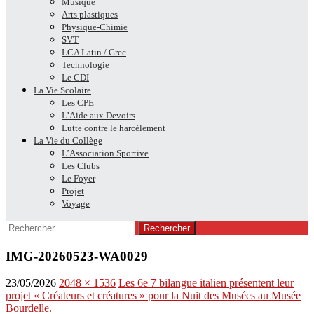
Musique
Arts plastiques
Physique-Chimie
SVT
LCA Latin / Grec
Technologie
Le CDI
La Vie Scolaire
Les CPE
L’Aide aux Devoirs
Lutte contre le harcèlement
La Vie du Collège
L’Association Sportive
Les Clubs
Le Foyer
Projet
Voyage
Rechercher :
IMG-20260523-WA0029
23/05/2026
2048 × 1536
Les 6e 7 bilangue italien présentent leur
projet « Créateurs et créatures » pour la Nuit des Musées au Musée
Bourdelle.