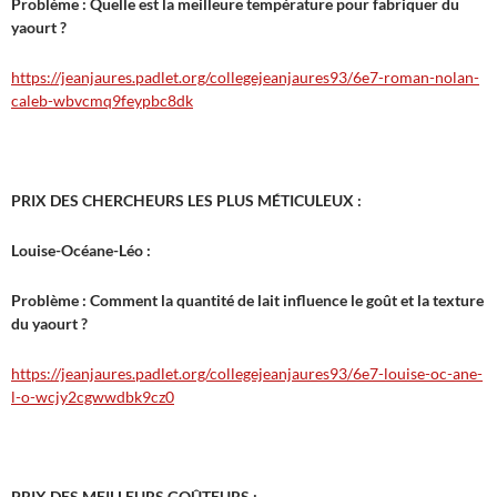
Problème : Quelle est la meilleure température pour fabriquer du
yaourt ?
https://jeanjaures.padlet.org/collegejeanjaures93/6e7-roman-nolan-
caleb-wbvcmq9feypbc8dk
PRIX DES CHERCHEURS LES PLUS MÉTICULEUX :
Louise-Océane-Léo :
Problème : Comment la quantité de lait influence le goût et la texture
du yaourt ?
https://jeanjaures.padlet.org/collegejeanjaures93/6e7-louise-oc-ane-
l-o-wcjy2cgwwdbk9cz0
PRIX DES MEILLEURS GOÛTEURS :