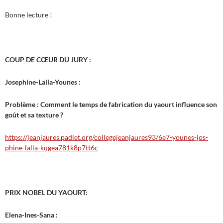
Bonne lecture !
COUP DE CŒUR DU JURY :
Josephine-Lalla-Younes :
Problème : Comment le temps de fabrication du yaourt influence son
goût et sa texture ?
https://jeanjaures.padlet.org/collegejeanjaures93/6e7-younes-jos-
phine-lalla-kqgea781k8p7tt6c
PRIX NOBEL DU YAOURT:
Elena-Ines-Sana :