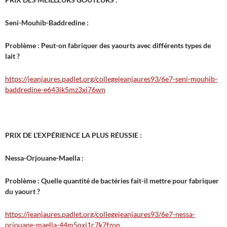
Seni-Mouhib-Baddredine :
Problème : Peut-on fabriquer des yaourts avec différents types de
lait ?
https://jeanjaures.padlet.org/collegejeanjaures93/6e7-seni-mouhib-
baddredine-e643ik5mz3xi76wn
PRIX DE L’EXPÉRIENCE LA PLUS RÉUSSIE :
Nessa-Orjouane-Maella :
Problème : Quelle quantité de bactéries fait-il mettre pour fabriquer
du yaourt ?
https://jeanjaures.padlet.org/collegejeanjaures93/6e7-nessa-
orjouane-maella-44m5qxi1c7k7fzon