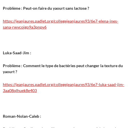
Problème : Peut-on faire du yaourt sans lactose ?
https://jeanjaures.padlet.org/collegejeanjaures93/6e7-elena-ines-
sana-rwvcoigo9a3pnpv6
Luka-Saad-Jim :
Problème : Comment le type de bactéries peut changer la texture du
yaourt ?
https://jeanjaures.padlet.org/collegejeanjaures93/6e7-luka-saad-jim-
3aa08qlhuek8e403
Roman-Nolan-Caleb :