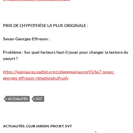
PRIX DE L’HYPOTHÈSE LA PLUS ORIGINALE :
Sevan-Georges-Effreson :
Problème : Sur quel facteurs faut-il jouer pour changer la texture du
yaourt ?
https://jeanjaures.padlet.org/collegejeanjaures93/6e7-sevan-
georges-effreson-rkhezhqidnzfyudy
ACTUALITÉS
SVT
ACTUALITÉS
,
CLUB JARDIN
,
PROJET
,
SVT