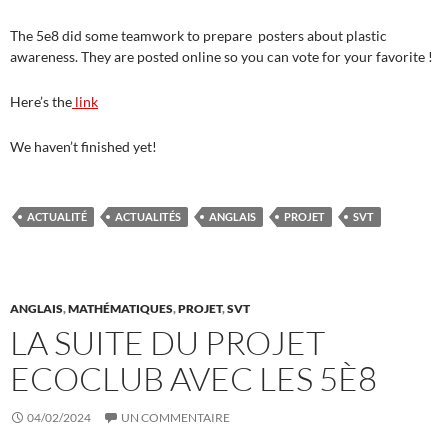
The 5e8 did some teamwork to prepare posters about plastic
awareness. They are posted online so you can vote for your favorite !
Here’s the
link
We haven’t finished yet!
ACTUALITÉ
ACTUALITÉS
ANGLAIS
PROJET
SVT
ANGLAIS
,
MATHÉMATIQUES
,
PROJET
,
SVT
LA SUITE DU PROJET
ECOCLUB AVEC LES 5È8
04/02/2024
UN COMMENTAIRE