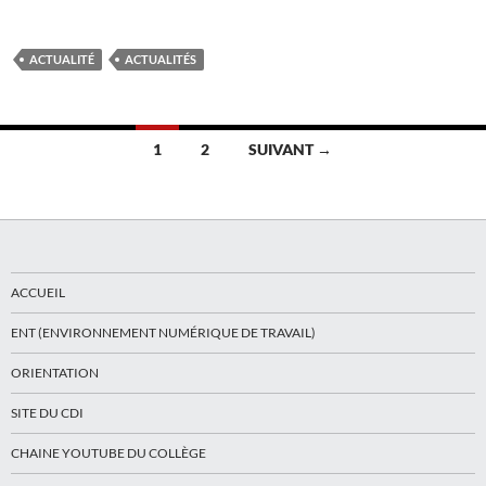
ACTUALITÉ
ACTUALITÉS
Navigation
1
2
SUIVANT →
des
articles
ACCUEIL
ENT (ENVIRONNEMENT NUMÉRIQUE DE TRAVAIL)
ORIENTATION
SITE DU CDI
CHAINE YOUTUBE DU COLLÈGE