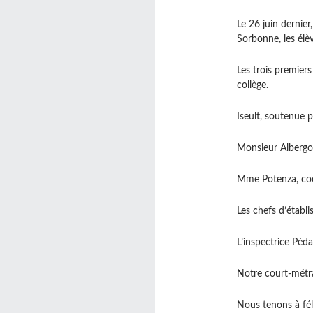
Le 26 juin dernie
Sorbonne, les élèv
Les trois premier
collège.
Iseult, soutenue p
Monsieur Albergon
Mme Potenza, coor
Les chefs d’établ
L’inspectrice Pé
Notre court-métra
Nous tenons à féli