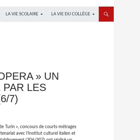
LA VIE SCOLAIRE
LA VIE DU COLLÈGE
’OPERA » UN
 PAR LES
6/7)
de Turin », concours de courts-métrages
nariat avec l’Institut culturel italien et