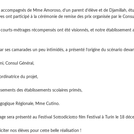
r, accompagnés de Mme Amoroso, d’un parent d’élève et de Djamillah, étudi
es ont participé à la cérémonie de remise des prix organisée par le Consula
s courts-métrages récompensés ont été visionnés, et notre établissement a
ar ses camarades un peu intimidés, a présenté l’origine du scénario devant
i, Consul Général,
dinatrice du projet,
issements des établissements scolaires primés,
dagogique Régionale, Mme Cutino.
ge sera présenté au Festival Sottodiciotto film Festival à Turin le 18 
citer nos élèves pour cette belle réalisation !