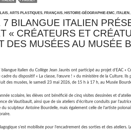
ITALIEN
PROJET
LAIS
,
ARTS PLASTIQUES
,
FRANÇAIS
,
HISTOIRE-GÉOGRAPHIE-EMC
,
ITALIEN
E 7 BILANGUE ITALIEN PRÉ
T « CRÉATEURS ET CRÉAT
IT DES MUSÉES AU MUSÉE 
 bilangue italien du Collège Jean Jaurès ont participé au projet d’EAC « C
e cadre du dispositif « La classe, l’œuvre ! » du ministère de la Culture. Ils
a Nuit des musées, le samedi 23 mai 2026, de 15 h à 17 h, au Musée Bourde
année scolaire, les élèves ont bénéficié de cinq visites dessinées et d’ate
nce de Vautibault, ainsi que de six ateliers d’écriture conduits par l’aut
 du sculpteur Antoine Bourdelle, mais également celle de l’artiste polon
raire.
dagogique s’est mobilisée pour l’encadrement des sorties et des ateliers. 