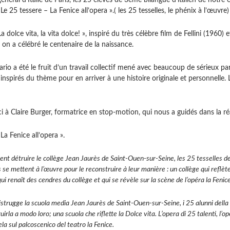
énéral d’Italie de Paris, les 25 élèves de 3ème bilangue d’italien de notre
 25 tessere – La Fenice all’opera ».( les 25 tesselles, le phénix à l’œuvre)
a dolce vita, la vita dolce! », inspiré du très célèbre film de Fellini (1960)
on a célébré le centenaire de la naissance.
ario a été le fruit d’un travail collectif mené avec beaucoup de sérieux par
inspirés du thème pour en arriver à une histoire originale et personnelle.
à Claire Burger, formatrice en stop-motion, qui nous a guidés dans la réa
La Fenice all’opera ».
ient détruire le collège Jean Jaurès de Saint-Ouen-sur-Seine, les 25 tesselles d
 se mettent à l’œuvre pour le reconstruire à leur manière : un collège qui reflèt
ui renaît des cendres du collège et qui se révèle sur la scène de l’opéra la Fenice
strugge la scuola media Jean Jaurès de Saint-Ouen-sur-Seine, i 25 alunni della c
ruirla a modo loro; una scuola che riflette la Dolce vita. L’opera di 25 talenti, l’o
vela sul palcoscenico del teatro la Fenice.