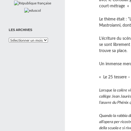
avec le Consulat g
court-métrage « Le
Le thème était : “L
Mastroianni, dont 
LES ARCHIVES
L’écriture du scén
Les
se sont librement 
Archives
trouve sa place.
Un immense merci 
« Le 25 tessere – 
Lorsque la colère v
collège Jean Jaurès
l’œuvre du Phénix q
Quando la rabbia di
all’opera per ricost
della scuola e si ri