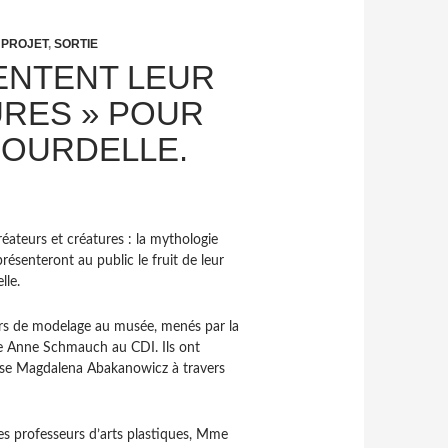
,
PROJET
,
SORTIE
SENTENT LEUR
URES » POUR
BOURDELLE.
réateurs et créatures : la mythologie
 présenteront au public le fruit de leur
lle.
liers de modelage au musée, menés par la
rice Anne Schmauch au CDI. Ils ont
aise Magdalena Abakanowicz à travers
Les professeurs d’arts plastiques, Mme