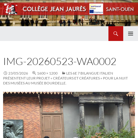
Recherche
Collège Jean Jaurès de Saint Ouen
ALLER
MENU
AU
PRINCI
CONTENU
IMG-20260523-WA0002
23/05/2026
1600 × 1200
LES 6E 7 BILANGUE ITALIEN
PRÉSENTENT LEUR PROJET « CRÉATEURS ET CRÉATURES » POUR LA NUIT
DES MUSÉES AU MUSÉE BOURDELLE.