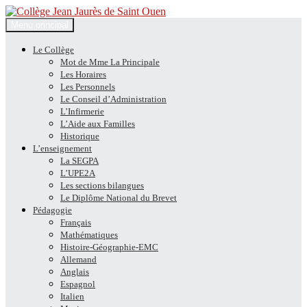
Recherche
Aller
Menu principal
au
Collège Jean Jaurès de Saint
contenu
Le Collège
Mot de Mme La Principale
Ouen
Les Horaires
Les Personnels
Le Conseil d’Administration
L’Infirmerie
L’Aide aux Familles
Historique
L’enseignement
La SEGPA
L’UPE2A
Les sections bilangues
Le Diplôme National du Brevet
Pédagogie
Français
Mathématiques
Histoire-Géographie-EMC
Allemand
Anglais
Espagnol
Italien