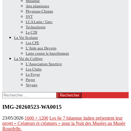
Musique
Arts plastiques
Physique-Chimie
SVT
LCA Latin / Grec
Technologie
Le CDI
La Vie Scolaire
Les CPE
L’Aide aux Devoirs
Lutte contre le harcèlement
La Vie du Collège
L’Association Sportive
Les Clubs
Le Foyer
Projet
Voyage
Rechercher :
IMG-20260523-WA0015
23/05/2026
1600 × 1200
Les 6e 7 bilangue italien présentent leur
projet « Créateurs et créatures » pour la Nuit des Musées au Musée
Bourdelle.