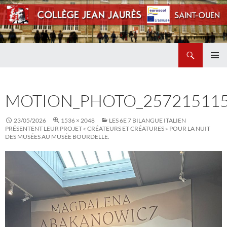
Recherche
Collège Jean Jaurès de Saint Ouen
ALLER
MENU
AU
PRINCI
CONTENU
MOTION_PHOTO_257215115
23/05/2026
1536 × 2048
LES 6E 7 BILANGUE ITALIEN
PRÉSENTENT LEUR PROJET « CRÉATEURS ET CRÉATURES » POUR LA NUIT
DES MUSÉES AU MUSÉE BOURDELLE.