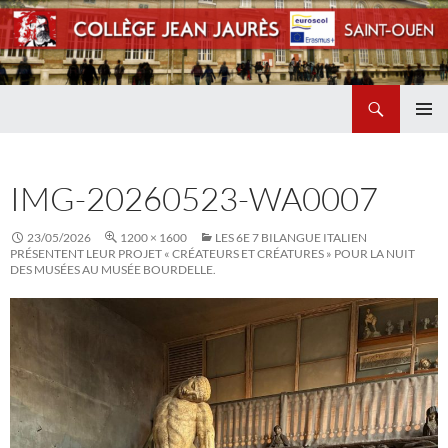
Recherche
Collège Jean Jaurès de Saint Ouen
ALLER
MENU
AU
PRINCI
CONTENU
IMG-20260523-WA0007
23/05/2026
1200 × 1600
LES 6E 7 BILANGUE ITALIEN
PRÉSENTENT LEUR PROJET « CRÉATEURS ET CRÉATURES » POUR LA NUIT
DES MUSÉES AU MUSÉE BOURDELLE.