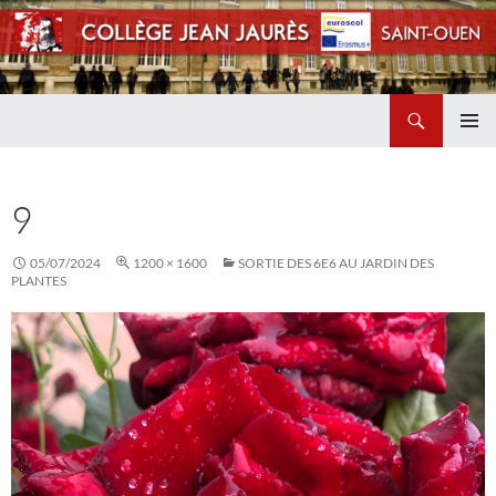
Recherche
Collège Jean Jaurès de Saint Ouen
ALLER
MENU
AU
PRINCI
CONTENU
9
05/07/2024
1200 × 1600
SORTIE DES 6E6 AU JARDIN DES
PLANTES