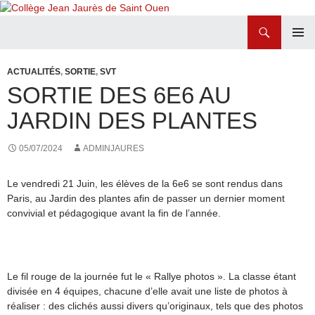
Recherche
Collège Jean Jaurès de Saint Ouen
ALLER
MENU
AU
PRINCI
ACTUALITÉS
,
SORTIE
,
SVT
CONTENU
SORTIE DES 6E6 AU
JARDIN DES PLANTES
05/07/2024
ADMINJAURES
Le vendredi 21 Juin, les élèves de la 6e6 se sont rendus dans
Paris, au Jardin des plantes afin de passer un dernier moment
convivial et pédagogique avant la fin de l’année.
Le fil rouge de la journée fut le « Rallye photos ». La classe étant
divisée en 4 équipes, chacune d’elle avait une liste de photos à
réaliser : des clichés aussi divers qu’originaux, tels que des photos