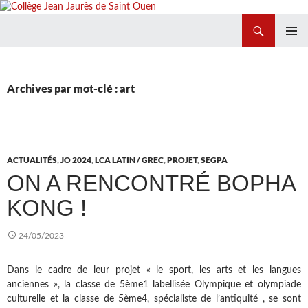
Recherche
Collège Jean Jaurès de Saint Ouen
ALLER
MENU
AU
PRINCI
CONTENU
Archives par mot-clé : art
ACTUALITÉS
,
JO 2024
,
LCA LATIN / GREC
,
PROJET
,
SEGPA
ON A RENCONTRÉ BOPHA
KONG !
24/05/2023
Dans le cadre de leur projet « le sport, les arts et les langues
anciennes », la classe de 5ème1 labellisée Olympique et olympiade
culturelle et la classe de 5ème4, spécialiste de l’antiquité , se sont