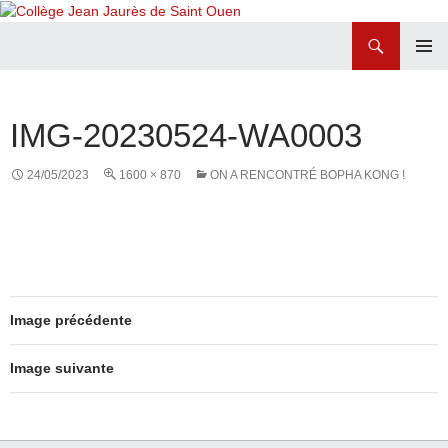
Recherche
Collège Jean Jaurès de Saint Ouen
ALLER
MENU
AU
PRINCI
CONTENU
IMG-20230524-WA0003
24/05/2023
1600 × 870
ON A RENCONTRÉ BOPHA KONG !
Image précédente
Image suivante