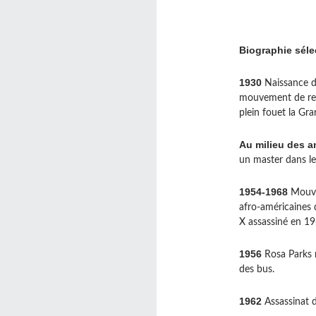
Biographie séle
1930
Naissance de
mouvement de reno
plein fouet la Gr
Au milieu des 
un master dans les
1954-1968
Mouvem
afro-américaines 
X assassiné en 19
1956
Rosa Parks r
des bus.
1962
Assassinat 