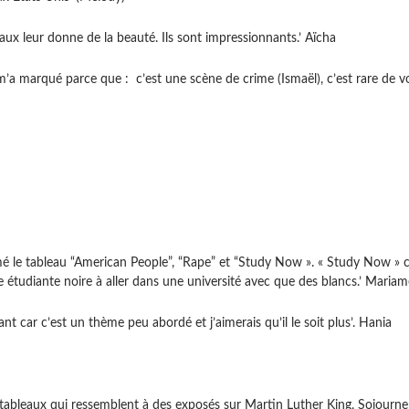
leaux leur donne de la beauté. Ils sont impressionnants.’ Aïcha
m’a marqué parce que : c’est une scène de crime (Ismaël), c’est rare de vo
mé le tableau “American People”, “Rape” et “Study Now ». « Study Now » 
le étudiante noire à aller dans une université avec que des blancs.’ Mariam
ant car c’est un thème peu abordé et j’aimerais qu’il le soit plus’. Hania
s tableaux qui ressemblent à des exposés sur Martin Luther King, Sojourner