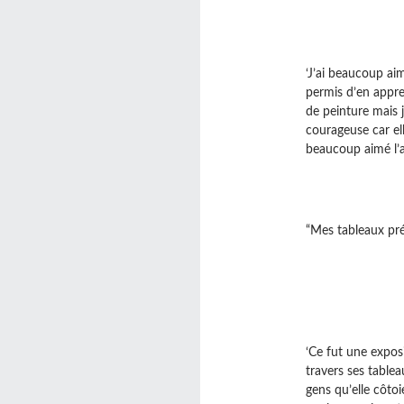
‘J’ai beaucoup aim
permis d’en appre
de peinture mais 
courageuse car ell
beaucoup aimé l’a
“Mes tableaux préf
‘Ce fut une exposi
travers ses table
gens qu’elle côto