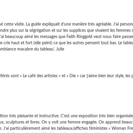
é cette visite. La guide expliquait d’une manière très agréable. J’ai person
ndre plus sur la ségrégation et sur les supplices que vivaient les femmes 
j’ai beaucoup aimé les messages que Faith Ringgold veut nous faire passe
e crie haut et fort (elle peint) ce que les autres pensent tout bas. Le tabl
mbiance macabre du tableau’. Julie
érés sont « Le café des artistes » et « Die » car j’aime bien leur style, les
tion très plaisante et instructive. C’est une exposition très bien organisée
aux, sculptures et livres. On y voit une femme engagée. On apprend beaucou
ie. J’ai particulièrement aimé les tableaux/affiches féministes « Woman F