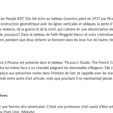
can People #20” Die fait écho au tableau Guernica peint en 1937 par Pica
construction géométrique avec les lignes verticales et obliques, la perte 
la violence, de la guerre et de la mort, qui culmine en une dénonciation de
 vie, pourquoi? Dans le tableau de Faith Ringgold blancs et noirs s’entretuen
e, pendant que deux enfants se tiennent dans les bras l’un de l’autre, tém
e à Picasso est présente dans le tableau “Picasso’s Studio: The French Col
ntre lui-même face à un chevalet peignant les demoiselles d’Avignon. Elle 
lace aux personnes noires dans l’histoire de l’art, et rappelle avec les m
irait entre autre d’art africain, mais que pourtant il ne représentait jama
lèves
t une femme afro-américaine. C’était une professeur d’art avant d’être artis
ux Etats Unis’ (Melody)