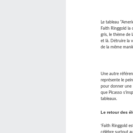
Le tableau “Ameri
Faith Ringgold la 
gris, le thème de 
et là. Détruire la
de la même manièr
Une autre référenc
représente le pei
pour donner une p
que Picasso s’insp
tableaux.
Le retour des é
‘Faith Ringgold es
célèbre surtout a