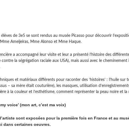
s élèves de 3e5 se sont rendus au musée Picasso pour découvrir l’expositio
 Mme Ameijeiras, Mme Alonso et Mme Haque.
cière a accompagné leur visite et leur a présenté l’histoire des différente
te contre la ségrégation raciale aux USA), mais aussi avec le cheminement in
.
chniques et matériaux différents pour raconter des ‘histoires’ : l’huile sur to
sus – sa mère était couturière), les masques, utilisation d’enregistrement
ière à la couleur et l’esthétisme, comment représenter la peau noire et la 
s my voice’ (mon art, c’est ma voix)
l’artiste sont exposées pour la première fois en France et au mus
-ci dans certaines oeuvres.