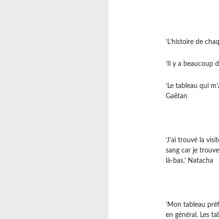
‘L’histoire de cha
‘Il y a beaucoup d
‘Le tableau qui m
Gaëtan
‘J’ai trouvé la vi
sang car je trouve
là-bas.’ Natacha
‘Mon tableau préfé
en général. Les ta