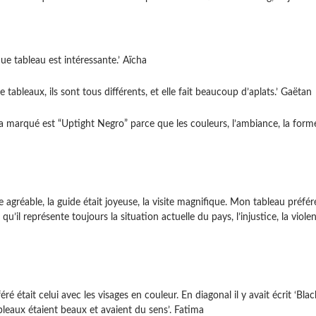
que tableau est intéressante.’ Aïcha
e tableaux, ils sont tous différents, et elle fait beaucoup d’aplats.’ Gaëtan
’a marqué est “Uptight Negro” parce que les couleurs, l’ambiance, la forme
site agréable, la guide était joyeuse, la visite magnifique. Mon tableau préf
 qu’il représente toujours la situation actuelle du pays, l’injustice, la viol
ré était celui avec les visages en couleur. En diagonal il y avait écrit ‘Bla
bleaux étaient beaux et avaient du sens’. Fatima