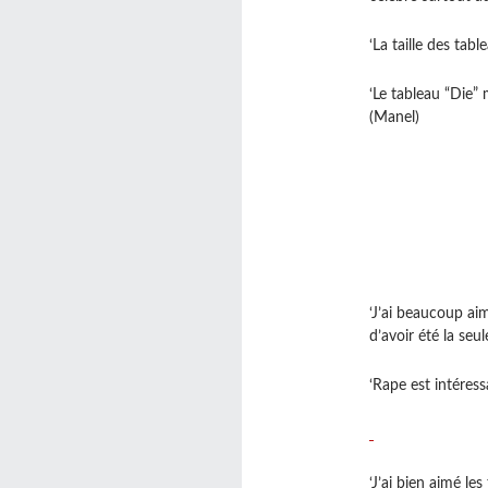
‘La taille des tab
‘Le tableau “Die” 
(Manel)
‘J’ai beaucoup ai
d’avoir été la seu
‘Rape est intéress
‘J’ai bien aimé le