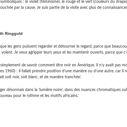
symboliques : le violet (féminisme), le rouge et le vert (couleurs du drape
ouchée par la cause. Je suis partie de la visite avec plus de connaissances
ith Ringgold
s que les gens puissent regarder et détourner le regard, parce que beaucou
t voient. Je veux agripper leurs yeux et les maintenir ouverts, parce que c’
t simplement de savoir comment être noir en Amérique. Il n’y avait pas mo
es 1960) : il fallait prendre position d’une manière ou d’une autre, car il n’
ait soit noir, soit blanc, et de manière tranchée’.
ager désormais dans la ‘lumière noire’, dans des nuances chromatiques su
uveau pour le rythme et les motifs africains.’