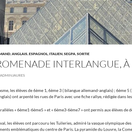
EMAND
,
ANGLAIS
,
ESPAGNOL
,
ITALIEN
,
SEGPA
,
SORTIE
ROMENADE INTERLANGUE, À 
ADMINJAURES
asme, les élèves de 6ème 1, 6ème 3 ( bilangue allemand-anglais) ; 6ème 5 (
nglais) ont arpenté les rues de Paris avec une fiche rallye, rédigée dans l
allèles « 6ème1-6ème5 » et « 6ème3-6ème7 » ont permis aux élèves de dé
ival, les élèves ont parcouru les Tuileries, admiré la vasque olympique des
ents emblématiques du centre de Paris. La pyramide du Louvre, la Coméd