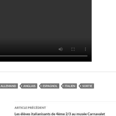
ALLEMAND
ANGLAIS
ESPAGNOL
ITALIEN
SORTIE
Navigation
ARTICLE PRÉCÉDENT
des
Les élèves italianisants de 4ème 2/3 au musée Carnavalet