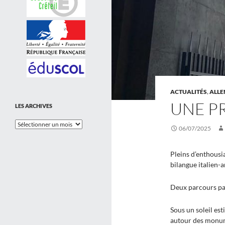
ACTUALITÉS
,
ALL
UNE P
LES ARCHIVES
Les
06/07/2025
Archives
Pleins d’enthousi
bilangue italien-a
Deux parcours par
Sous un soleil est
autour des monum