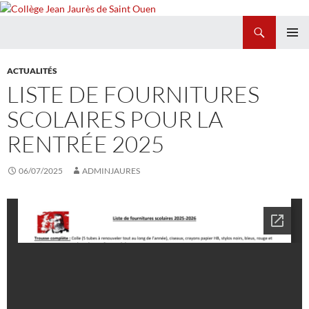
Recherche
Collège Jean Jaurès de Saint Ouen
ALLER
MENU
AU
PRINCI
ACTUALITÉS
CONTENU
LISTE DE FOURNITURES
SCOLAIRES POUR LA
RENTRÉE 2025
06/07/2025
ADMINJAURES