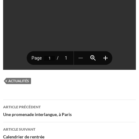
ACTUALITÉS
Navigation
ARTICLE PRÉCÉDENT
des
Une promenade interlangue, à Paris
articles
ARTICLE SUIVANT
Calendrier de rentrée