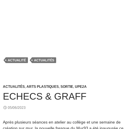
ACTUALITÉ
ACTUALITÉS
ACTUALITÉS
,
ARTS PLASTIQUES
,
SORTIE
,
UPE2A
ECHECS & GRAFF
05/06/2023
Après plusieurs séances en atelier au collège et une semaine de
création sur mur, la nouvelle fresque du Mur93 a été inaugurée ce