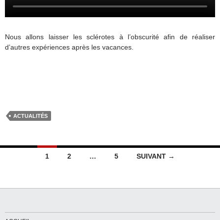
Nous allons laisser les sclérotes à l’obscurité afin de réaliser
d’autres expériences après les vacances.
ACTUALITÉS
Navigation
1
2
…
5
SUIVANT →
des
articles