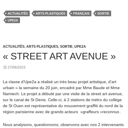
ACTUALITÉS
ARTS PLASTIQUES
FRANÇAIS
SORTIE
UPE2A
ACTUALITÉS
,
ARTS PLASTIQUES
,
SORTIE
,
UPE2A
« STREET ART AVENUE »
27/06/2023
La classe d’Upe2a a réalisé un très beau projet artistique, d’art
urbain » la semaine du 20 juin, encadré par Mme Baude et Mme
Namiech. Le projet a débuté par une visite de la street art avenue,
sur le canal de St Denis. Celle-ci, à 2 stations de métro du collège
de St Ouen est représentative du mouvement graffiti du nord de la
région parisienne avec de grands acteurs »graffeurs »reconnus .
Nous analysons, questionnons, observons avec nos 2 intervenants