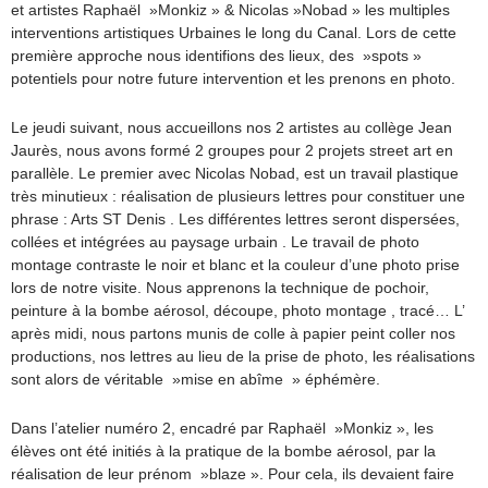
et artistes Raphaël »Monkiz » & Nicolas »Nobad » les multiples
interventions artistiques Urbaines le long du Canal. Lors de cette
première approche nous identifions des lieux, des »spots »
potentiels pour notre future intervention et les prenons en photo.
Le jeudi suivant, nous accueillons nos 2 artistes au collège Jean
Jaurès, nous avons formé 2 groupes pour 2 projets street art en
parallèle. Le premier avec Nicolas Nobad, est un travail plastique
très minutieux : réalisation de plusieurs lettres pour constituer une
phrase : Arts ST Denis . Les différentes lettres seront dispersées,
collées et intégrées au paysage urbain . Le travail de photo
montage contraste le noir et blanc et la couleur d’une photo prise
lors de notre visite. Nous apprenons la technique de pochoir,
peinture à la bombe aérosol, découpe, photo montage , tracé… L’
après midi, nous partons munis de colle à papier peint coller nos
productions, nos lettres au lieu de la prise de photo, les réalisations
sont alors de véritable »mise en abîme » éphémère.
Dans l’atelier numéro 2, encadré par Raphaël »Monkiz », les
élèves ont été initiés à la pratique de la bombe aérosol, par la
réalisation de leur prénom »blaze ». Pour cela, ils devaient faire