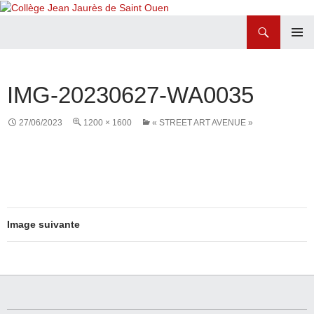
Recherche
Collège Jean Jaurès de Saint Ouen
ALLER
MENU
AU
PRINCI
CONTENU
IMG-20230627-WA0035
27/06/2023
1200 × 1600
« STREET ART AVENUE »
Image suivante