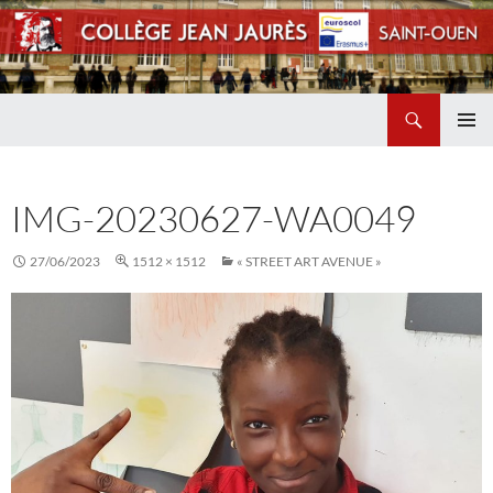
Recherche
Collège Jean Jaurès de Saint Ouen
ALLER
MENU
AU
PRINCI
CONTENU
IMG-20230627-WA0049
27/06/2023
1512 × 1512
« STREET ART AVENUE »