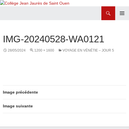
Recherche
Collège Jean Jaurès de Saint Ouen
ALLER
MENU
AU
PRINCI
CONTENU
IMG-20240528-WA0121
28/05/2024
1200 × 1600
VOYAGE EN VÉNÉTIE – JOUR 5
Image précédente
Image suivante