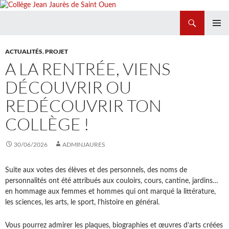
Recherche
Collège Jean Jaurès de Saint Ouen
ALLER
MENU
AU
PRINCI
ACTUALITÉS
,
PROJET
CONTENU
A LA RENTRÉE, VIENS
DÉCOUVRIR OU
REDÉCOUVRIR TON
COLLÈGE !
30/06/2026
ADMINJAURES
Suite aux votes des élèves et des personnels, des noms de
personnalités ont été attribués aux couloirs, cours, cantine, jardins…
en hommage aux femmes et hommes qui ont marqué la littérature,
les sciences, les arts, le sport, l’histoire en général.
Vous pourrez admirer les plaques, biographies et œuvres d’arts créées