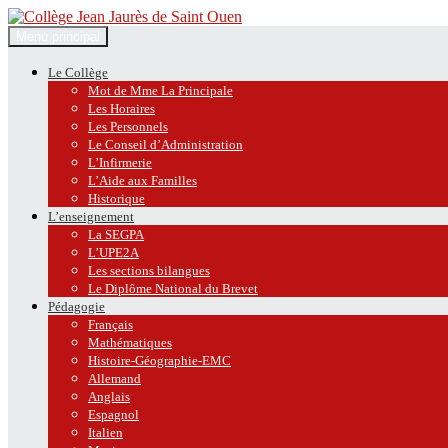
Recherche
Aller
Menu principal
au
Collège Jean Jaurès de Saint O
contenu
Le Collège
Mot de Mme La Principale
Les Horaires
Les Personnels
Le Conseil d’Administration
L’Infirmerie
L’Aide aux Familles
Historique
L’enseignement
La SEGPA
L’UPE2A
Les sections bilangues
Le Diplôme National du Brevet
Pédagogie
Français
Mathématiques
Histoire-Géographie-EMC
Allemand
Anglais
Espagnol
Italien