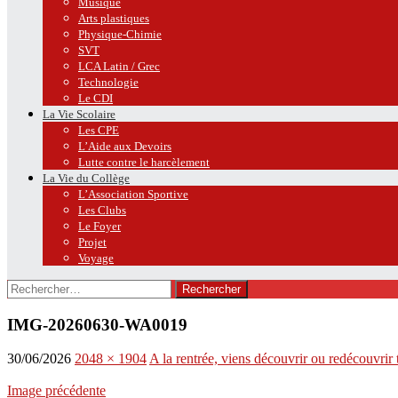
Musique
Arts plastiques
Physique-Chimie
SVT
LCA Latin / Grec
Technologie
Le CDI
La Vie Scolaire
Les CPE
L’Aide aux Devoirs
Lutte contre le harcèlement
La Vie du Collège
L’Association Sportive
Les Clubs
Le Foyer
Projet
Voyage
Rechercher :
IMG-20260630-WA0019
30/06/2026
2048 × 1904
A la rentrée, viens découvrir ou redécouvrir 
Image précédente