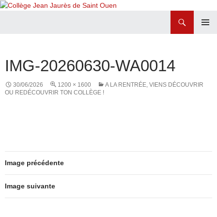
Recherche
Collège Jean Jaurès de Saint Ouen
ALLER
MENU
AU
PRINCI
CONTENU
IMG-20260630-WA0014
30/06/2026
1200 × 1600
A LA RENTRÉE, VIENS DÉCOUVRIR
OU REDÉCOUVRIR TON COLLÈGE !
Image précédente
Image suivante