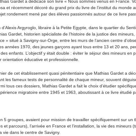
hias Gardet a dédicacé son livre « Nous sommes venus en France. Vo
a et récemment décoré du grand prix du livre de l’institut du monde a
ojet rondement mené par des élèves passionnés autour de ce livre pas
n d’Alexis Argyroglo, libraire à la Petite Egypte, dans le quartier du Sen
ias Gardet, historien spécialiste de l’histoire de la justice des mineurs
ice » situé à Savigny-sur-Orge, entre les murs de l’ancien centre d’obse
des années 1970, des jeunes garçons ayant tous entre 13 et 20 ans, pen
 des enfants. L’objectif y était double : éviter le séjour des mineurs en 
ur orientation éducative et professionnelle.
nier de cet établissement quasi pénitentiaire que Mathias Gardet a dé
ant les fameux tests de personnalité de chaque mineur, souvent déguisé
mi tous ces dossiers, Mathias Gardet a fait le choix d’étudier spécifiq
érience migratoire entre 1945 et 1963, aboutissant à ce livre étudié p
n 5 groupes, avaient pour mission de travailler spécifiquement sur un 
 et parcours), l’arrivée en France et l’installation, la vie des mineurs (tra
la vie dans le centre de Savigny.