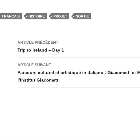
FRANÇAIS
HISTOIRE
PROJET
SORTIE
Navigation
ARTICLE PRÉCÉDENT
des
Trip to Ireland – Day 1
articles
ARTICLE SUIVANT
Parcours culturel et artistique in italiano : Giacometti et
l’Institut Giacometti