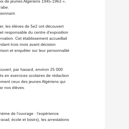
ix de jeunes Algériens 1945-1963 »,
rabe.
sionnant.
tier, les élèves de 5e2 ont découvert
, et responsable du centre d’exposition
rvation. Cet établissement accueillait
dant trois mois avant décision
prison et enquêter sur leur personnalité
couvert, par hasard, environ 25 000
s en exercices scolaires de rédaction
uement ceux des jeunes Algériens qui
ar nos élèves.
thème de l’ouvrage : l’expérience
vail, école et loisirs), les arrestations