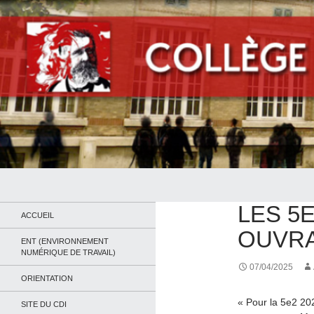
Recherche
Collège Jean Jaurès de Saint Ouen
ACTUALITÉS
,
PRO
LES 5
Le site du collège
ACCUEIL
OUVRA
ENT (ENVIRONNEMENT
NUMÉRIQUE DE TRAVAIL)
07/04/2025
ORIENTATION
« Pour la 5e2 202
SITE DU CDI