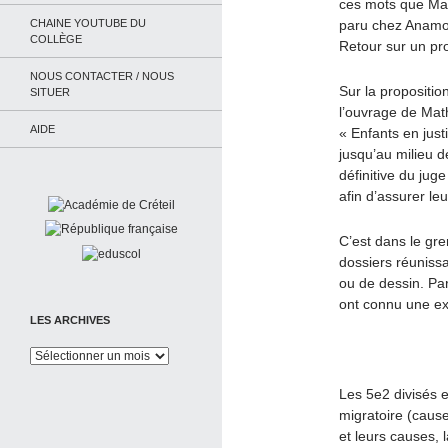
ces mots que Mat
CHAINE YOUTUBE DU
paru chez Anamos
COLLÈGE
Retour sur un pr
NOUS CONTACTER / NOUS
Sur la propositio
SITUER
l’ouvrage de Math
AIDE
« Enfants en just
jusqu’au milieu 
définitive du juge
afin d’assurer le
C’est dans le gre
dossiers réuniss
ou de dessin. Par
ont connu une exp
LES ARCHIVES
Les
Archives
Les 5e2 divisés e
migratoire (causes
et leurs causes, 