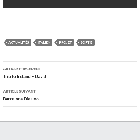
ACTUALITÉS
ITALIEN
PROJET
SORTIE
Navigation
ARTICLE PRÉCÉDENT
des
Trip to Ireland – Day 3
articles
ARTICLE SUIVANT
Barcelona Día uno