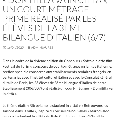
UN COURT-MÉTRAGE
PRIMÉ RÉALISÉ PAR LES
ÉLÈVES DE LA 3ÈME
BILANGUE D’ITALIEN (6/7)
16/04/2025
ADMINJAURES
Dans le cadre de la sixième édition du Concours « Sotto diciotto film
Festival de Turin », concours de courts-métrages en langue italienne,
section spéciale consacrée aux établissements scolaires français, en
partenariat avec l’Institut culturel italien et avec le Consulat général
d’Italie de Paris, les 23 élèves de 3ème bilangue d’italien de notre
établissement (306/307) ont réalisé un court-métrage « Domitilla va
in città ».
Le thème était: « Ritroviamo le stagioni in città! » « Retrouvons les
saisons dans la ville », inspiré du recueil de nouvelles « Marcovaldo
ovvero le stagioni in città » de Italo Calvino dont on célébrait le