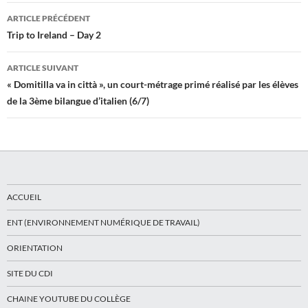
Navigation
ARTICLE PRÉCÉDENT
des
Trip to Ireland – Day 2
articles
ARTICLE SUIVANT
« Domitilla va in città », un court-métrage primé réalisé par les élèves
de la 3ème bilangue d’italien (6/7)
ACCUEIL
ENT (ENVIRONNEMENT NUMÉRIQUE DE TRAVAIL)
ORIENTATION
SITE DU CDI
CHAINE YOUTUBE DU COLLÈGE