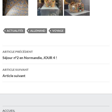
ACTUALITÉS
ALLEMAND
VOYAGE
Navigation
ARTICLE PRÉCÉDENT
des
Séjour n°2 en Normandie, JOUR 4 !
articles
ARTICLE SUIVANT
Article suivant
ACCUEIL