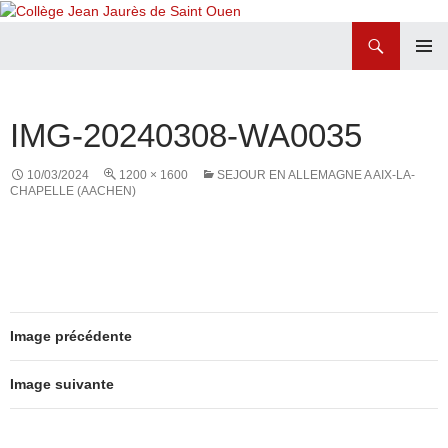
Recherche
Collège Jean Jaurès de Saint Ouen
ALLER
MENU
AU
PRINCI
CONTENU
IMG-20240308-WA0035
10/03/2024
1200 × 1600
SEJOUR EN ALLEMAGNE A AIX-LA-
CHAPELLE (AACHEN)
Image précédente
Image suivante