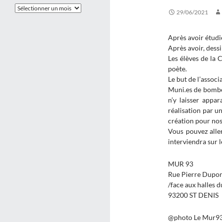
Les
29/06/2021
Archives
Après avoir étudi
Après avoir, dess
Les élèves de la 
poète.
Le but de l’assoc
Muni.es de bombes
n’y laisser app
réalisation par u
création pour nos
Vous pouvez alle
interviendra sur
MUR 93
Rue Pierre Dupo
/face aux halles 
93200 ST DENIS
@photo Le Mur93