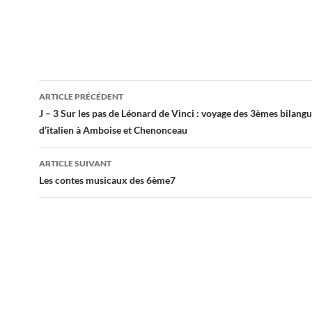
Navigation
ARTICLE PRÉCÉDENT
des
J – 3 Sur les pas de Léonard de Vinci : voyage des 3èmes bilangu
d’italien à Amboise et Chenonceau
articles
ARTICLE SUIVANT
Les contes musicaux des 6ème7