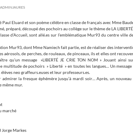
ADMINJAURES
é Paul Eluard et son poème célèbre en classe de français avec Mme Baude
iné, préparé, découpé des pochoirs au collège sur le thème de LA LIBERTÉ
Classe d’Accueil, sont allé.es sur l’emblématique Mur93 du centre ville d
iation Mur93, dont Mme Namiech fait partie, est de réaliser des intervent
 aérosols, de perches, de rouleaux, de pinceaux, ils et elles ont recouve
araître qu’un message »LIBERTÉ JE CRIE TON NOM » Jouant ainsi sur 
ne multitude de pochoirs » Liberté » en toutes les langues… Un message
 élèves neo graffeurs.euses et leur professeurs.es.
r admirer la fresque éphémère jusqu’à mardi soir… Après, un nouveau g
 le même mur.
nt
du marché
 Jorge Markes