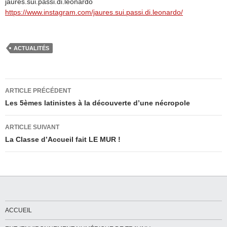
jaures.sui.passi.di.leonardo
https://www.instagram.com/jaures.sui.passi.di.leonardo/
ACTUALITÉS
Navigation
ARTICLE PRÉCÉDENT
des
Les 5èmes latinistes à la découverte d’une nécropole
articles
ARTICLE SUIVANT
La Classe d’Accueil fait LE MUR !
ACCUEIL