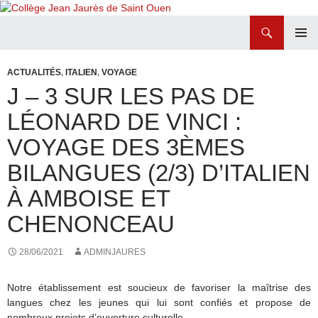
Recherche
Collège Jean Jaurès de Saint Ouen
ALLER
MENU
AU
PRINCI
ACTUALITÉS
,
ITALIEN
,
VOYAGE
CONTENU
J – 3 SUR LES PAS DE
LÉONARD DE VINCI :
VOYAGE DES 3ÈMES
BILANGUES (2/3) D’ITALIEN
À AMBOISE ET
CHENONCEAU
28/06/2021
ADMINJAURES
Notre établissement est soucieux de favoriser la maîtrise des
langues chez les jeunes qui lui sont confiés et propose de
nombreux projets d’ouverture culturelle.