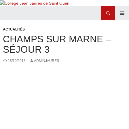
Recherche
Collège Jean Jaurès de Saint Ouen
ALLER
MENU
AU
PRINCI
ACTUALITÉS
CONTENU
CHAMPS SUR MARNE –
SÉJOUR 3
18/10/2018
ADMINJAURES