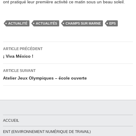
ont pratiqué leur première activité ce matin sous un beau soleil.
ACTUALITÉ
ACTUALITÉS
CHAMPS SUR MARNE
EPS
Navigation
ARTICLE PRÉCÉDENT
des
¡ Viva México !
articles
ARTICLE SUIVANT
Atelier Jeux Olympiques – école ouverte
ACCUEIL
ENT (ENVIRONNEMENT NUMÉRIQUE DE TRAVAIL)