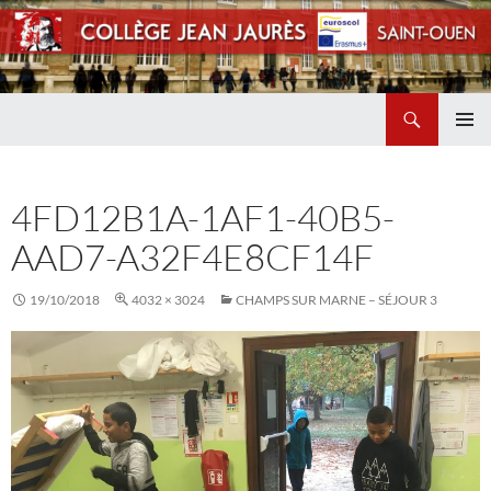
Recherche
Collège Jean Jaurès de Saint Ouen
ALLER
MENU
AU
PRINCI
CONTENU
4FD12B1A-1AF1-40B5-
AAD7-A32F4E8CF14F
19/10/2018
4032 × 3024
CHAMPS SUR MARNE – SÉJOUR 3