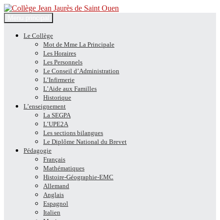
Recherche
Aller
Menu principal
au
Collège Jean Jaurès de Saint
contenu
Le Collège
Mot de Mme La Principale
Ouen
Les Horaires
Les Personnels
Le Conseil d’Administration
L’Infirmerie
L’Aide aux Familles
Historique
L’enseignement
La SEGPA
L’UPE2A
Les sections bilangues
Le Diplôme National du Brevet
Pédagogie
Français
Mathématiques
Histoire-Géographie-EMC
Allemand
Anglais
Espagnol
Italien