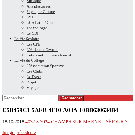
Musique
Arts plastiques
Physique-Chimie
SVT
LCA Latin / Grec
Technologie
Le CDI
La Vie Scolaire
Les CPE
L’Aide aux Devoirs
Lutte contre le harcèlement
La Vie du Collège
L’Association Sportive
Les Clubs
Le Foyer
Projet
Voyage
Rechercher :
C5B459C1-5AEB-4F10-A08A-10BB630634B4
18/10/2018
4032 × 3024
CHAMPS SUR MARNE – SÉJOUR 3
Image précédente