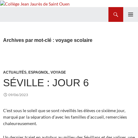
Recherche
Collège Jean Jaurès de Saint Ouen
ALLER
MENU
AU
PRINCI
CONTENU
Archives par mot-clé : voyage scolaire
ACTUALITÉS
,
ESPAGNOL
,
VOYAGE
SÉVILLE : JOUR 6
09/06/2023
C’est sous le soleil que se sont réveillés les élèves ce sixième jour,
marqué par la séparation d’avec les familles d’accueil, remerciées
chaleureusement.
Un dernier trajet en autobus au milieu des Sévillans et des valises, une