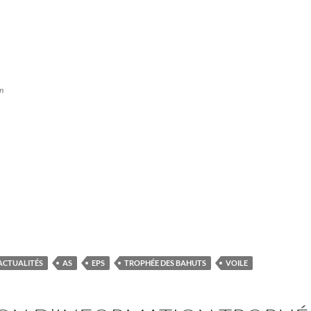
on
ACTUALITÉS
AS
EPS
TROPHÉE DES BAHUTS
VOILE