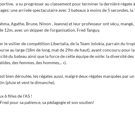
Sportive, a su progresser au classement pour terminer la dernière régate 
ages: une arrivée spectaculaire avec 3 bateaux à moins de 5 secondes, la
Rahma, Agathe, Brune, Ninon , Jeanne) et leur professeur ont vécu, mangé,
de 12m, avec un skipper de l’organisation, Fred Tanguy.
ter le voilier de compétition Libertalia, de la Team Jolokia, parrain du tro
urse au large (18m de long, mat de 29m de haut), ayant concouru pour la 
ticité du bateau ainsi que la force de cette équipe de voile: la diversité de
alides, des femmes, des hommes,.. »).
’est bien déroulée, les régates aussi, malgré deux régates marquées par 
in (pluie et vent le dimanche).
 6 filles de l’AS !
Fred pour sa patience, sa pédagogie et son soutien!