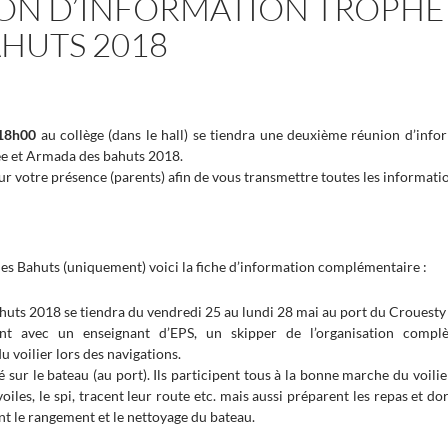
ON D’INFORMATION TROPHÉ
AHUTS 2018
 18h00
au collège (dans le hall) se tiendra une deuxième réunion d’inf
ée et Armada des bahuts 2018.
 votre présence (parents) afin de vous transmettre toutes les informatio
es Bahuts (uniquement) voici la fiche d’information complémentaire :
huts 2018 se tiendra du vendredi 25 au lundi 28 mai au port du Crouesty
ont avec un enseignant d’EPS, un skipper de l’organisation complè
 voilier lors des navigations.
é sur le bateau (au port). Ils participent tous à la bonne marche du voilier
voiles, le spi, tracent leur route etc. mais aussi préparent les repas et 
t le rangement et le nettoyage du bateau.