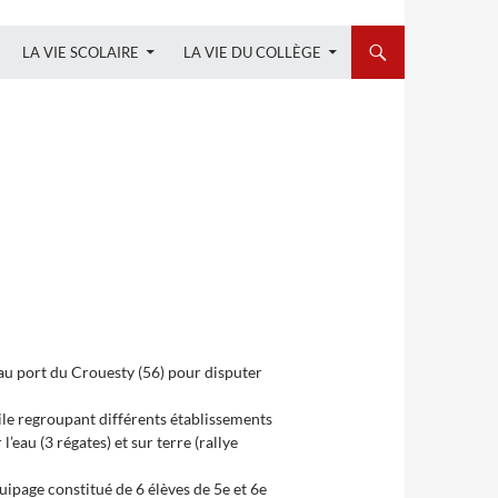
LA VIE SCOLAIRE
LA VIE DU COLLÈGE
au port du Crouesty (56) pour disputer
le regroupant différents établissements
l’eau (3 régates) et sur terre (rallye
quipage constitué de 6 élèves de 5e et 6e