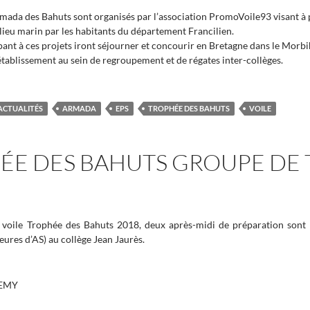
rmada des Bahuts sont organisés par l’association PromoVoile93 visant à p
ieu marin par les habitants du département Francilien.
ipant à ces projets iront séjourner et concourir en Bretagne dans le Morb
établissement au sein de regroupement et de régates inter-collèges.
ACTUALITÉS
ARMADA
EPS
TROPHÉE DES BAHUTS
VOILE
ÉE DES BAHUTS GROUPE DE 
 voile Trophée des Bahuts 2018, deux après-midi de préparation sont
ures d’AS) au collège Jean Jaurès.
:
REMY