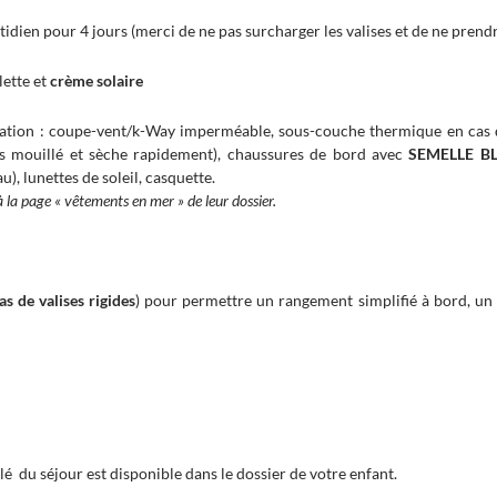
tidien pour 4 jours (merci de ne pas surcharger les valises et de ne prendr
lette et
crème solaire
gation : coupe-vent/k-Way imperméable, sous-couche thermique en cas de
is mouillé et sèche rapidement), chaussures de bord avec
SEMELLE B
u), lunettes de soleil, casquette.
 à la page « vêtements en mer » de leur dossier.
as de valises rigides
) pour permettre un rangement simplifié à bord, un 
lé du séjour est disponible dans le dossier de votre enfant.