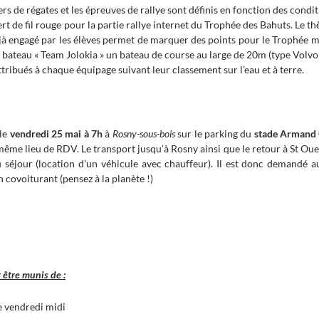
ers de régates et les épreuves de rallye sont définis en fonction des cond
rt de fil rouge pour la partie rallye internet du Trophée des Bahuts. Le thè
éjà engagé par les élèves permet de marquer des points pour le Trophée ma
e bateau « Team Jolokia » un bateau de course au large de 20m (type Volvo
tribués à chaque équipage suivant leur classement sur l’eau et à terre.
 le
vendredi 25 mai à 7h
à
Rosny-sous-bois
sur le parking du
stade Armand 
même lieu de RDV. Le transport jusqu’à Rosny ainsi que le retour à St Oue
u séjour (location d’un véhicule avec chauffeur). Il est donc demandé 
 covoiturant (pensez à la planète !)
 être munis de :
le vendredi midi