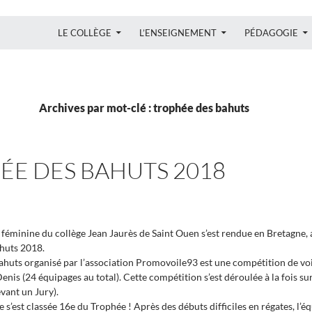
ALLER AU CONTENU
LE COLLÈGE
L’ENSEIGNEMENT
PÉDAGOGIE
Archives par mot-clé : trophée des bahuts
ÉE DES BAHUTS 2018
éminine du collège Jean Jaurès de Saint Ouen s’est rendue en Bretagne, 
huts 2018.
huts organisé par l’association Promovoile93 est une compétition de voi
Denis (24 équipages au total). Cette compétition s’est déroulée à la fois sur 
vant un Jury).
e s’est classée 16e du Trophée ! Après des débuts difficiles en régates, l’é