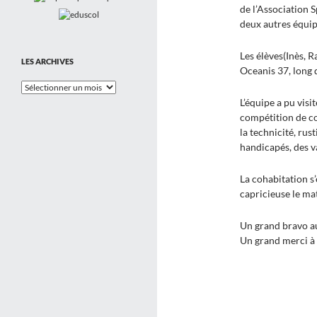
de l’Association 
deux autres équip
Les élèves(Inès, 
LES ARCHIVES
Oceanis 37, long 
Les
Archives
L’équipe a pu visi
compétition de co
la technicité, rus
handicapés, des v
La cohabitation s
capricieuse le mat
Un grand bravo aux
Un grand merci à 