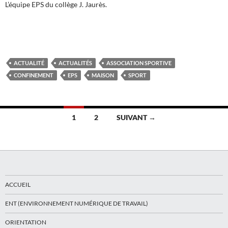
L’équipe EPS du collège J. Jaurès.
ACTUALITÉ
ACTUALITÉS
ASSOCIATION SPORTIVE
CONFINEMENT
EPS
MAISON
SPORT
Navigation
1
2
SUIVANT →
des
articles
ACCUEIL
ENT (ENVIRONNEMENT NUMÉRIQUE DE TRAVAIL)
ORIENTATION