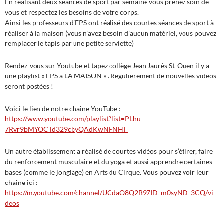
En réalisant deux séances de sport par semaine vous prenez soin de
vous et respectez les besoins de votre corps.
Ainsi les professeurs d’EPS ont réalisé des courtes séances de sport à
réaliser à la maison (vous n’avez besoin d’aucun matériel, vous pouvez
remplacer le tapis par une petite serviette)
Rendez-vous sur Youtube et tapez collège Jean Jaurès St-Ouen il y a
une playlist « EPS à LA MAISON » . Régulièrement de nouvelles vidéos
seront postées !
Voici le lien de notre chaîne YouTube :
https://www.youtube.com/playlist?list=PLhu-
7Rvr9bMYOCTd329cbyQAdKwNFNHI_
Un autre établissement a réalisé de courtes vidéos pour s’étirer, faire
du renforcement musculaire et du yoga et aussi apprendre certaines
bases (comme le jonglage) en Arts du Cirque. Vous pouvez voir leur
chaîne ici :
https://m.youtube.com/channel/UCdaO8Q2B97ID_m0syND_3CQ/vi
deos