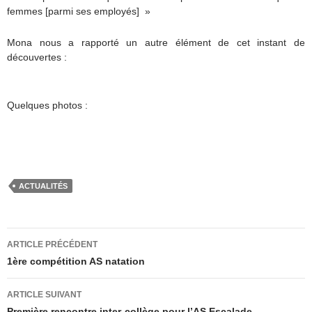
femmes [parmi ses employés] »
Mona nous a rapporté un autre élément de cet instant de
découvertes :
Quelques photos :
ACTUALITÉS
Navigation
ARTICLE PRÉCÉDENT
des
1ère compétition AS natation
articles
ARTICLE SUIVANT
Première rencontre inter-collège pour l’AS Escalade