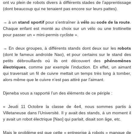
ont vu plein de robots divers à différents stades de l’apprentissage
(dont beaucoup qui ne tenaient pas encore sur leurs pattes).
→ à un
stand sportif
pour s’entraîner à
vélo
au
code de la route
.
Chaque enfant est monté au choix sur un vélo ou une trottinette
pour passer un « mini-permis cycliste ».
→ En deux groupes, à différents stands dont deux sur les
robots
(dont le fameux androïde Nao), et pour certains sur le stand des
petits débrouillards où ils ont découvert des
phénomènes
électriques
, comme par exemple l’induction. En effet, un aimant
qui traversait un fil de cuivre mettait un temps très long à tomber,
alors même que le cuivre n’est pas attiré par l’aimant.
Djeneba vous a rapporté l’un des éléments de ce périple :
« Jeudi 11 Octobre la classe de 4e4, nous sommes partis à
Villetaneuse dans l’Université. Il y avait des stands, à un moment il
y avait un robot électrique [Nao] qui parlait, disait son âge, etc.
Mais le problème est que cette « entreprise à robots » manque de