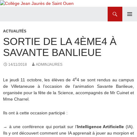
Recherche
Collège Jean Jaurès de Saint Ouen
ALLER
MENU
AU
PRINCI
ACTUALITÉS
CONTENU
SORTIE DE LA 4ÈME4 À
SAVANTE BANLIEUE
14/11/2018
ADMINJAURES
e
Le jeudi 11 octobre, les élèves de 4
4 se sont rendus au campus
de Villetaneuse à l’occasion de l’animation Savante Banlieue,
organisée pour la fête de la Science, accompagnés de Mr Cuinet et
Mme Charrel.
Ils ont à cette occasion participé :
→ à une conférence qui portait sur l’
Intelligence Artificielle
(IA).
Ils y ont découvert comment une IA apprenait à jouer au morpion et