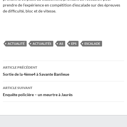
prendre de l’expérience en compétition d’escalade sur des épreuves
de difficulté, bloc et de vitesse.
ACTUALITÉ
ACTUALITÉS
AS
EPS
ESCALADE
Navigation
ARTICLE PRÉCÉDENT
des
Sortie de la 4ème4 à Savante Banlieue
articles
ARTICLE SUIVANT
Enquête policière – un meurtre à Jaurès