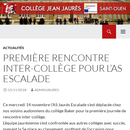
Recherche
Collège Jean Jaurès de Saint Ouen
ALLER
MENU
AU
PRINCI
ACTUALITÉS
CONTENU
PREMIÈRE RENCONTRE
INTER-COLLÈGE POUR L’AS
ESCALADE
15/11/2018
ADMINJAURES
Ce mercredi 14 novembre l’AS Jaurès Escalade s’est déplacée chez
nos voisins audonniens du collège Baker pour la première journée de
rencontre inter-collège.
L’équipe jaurésienne s’est confrontée aux autres collèges avec succès,
prenant la 5e place au classement, profitant de l’occasion pour