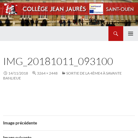
Recherche
Collège Jean Jaurès de Saint Ouen
ALLER
MENU
AU
PRINCI
CONTENU
IMG_20181011_093100
14/11/2018
3264 × 2448
SORTIE DE LA 4ÈME4 À SAVANTE
BANLIEUE
Image précédente
Image suivante