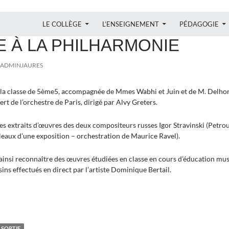
ALLER AU CONTENU
LE COLLÈGE
L’ENSEIGNEMENT
PÉDAGOGIE
IQUE
,
SORTIE
E À LA PHILHARMONIE
ADMINJAURES
r, la classe de 5ème5, accompagnée de Mmes Wabhi et Juin et de M. Delho
ert de l’orchestre de Paris, dirigé par Alvy Greters.
 extraits d’œuvres des deux compositeurs russes Igor Stravinski (Petrou
eaux d’une exposition – orchestration de Maurice Ravel).
 ainsi reconnaître des œuvres étudiées en classe en cours d’éducation musi
ins effectués en direct par l’artiste Dominique Bertail.
SORTIE