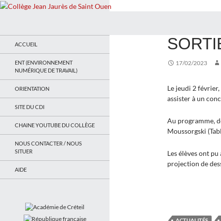
Recherche
Collège Jean Jaurès de Saint Ouen
ACTUALITÉS
,
MUS
SORTI
Le site du collège
ACCUEIL
ENT (ENVIRONNEMENT
17/02/2023
NUMÉRIQUE DE TRAVAIL)
Le jeudi 2 févrie
ORIENTATION
assister à un conc
SITE DU CDI
Au programme, des
CHAINE YOUTUBE DU COLLÈGE
Moussorgski (Tabl
NOUS CONTACTER / NOUS
SITUER
Les élèves ont pu
projection de dess
AIDE
ACTUALITÉS