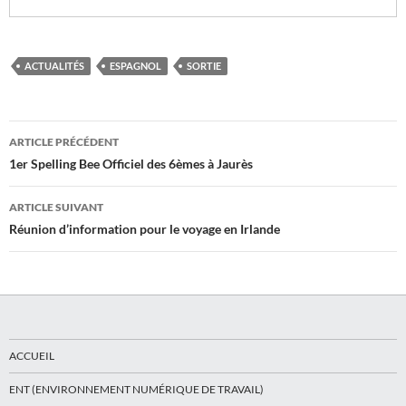
ACTUALITÉS
ESPAGNOL
SORTIE
Navigation
ARTICLE PRÉCÉDENT
des
1er Spelling Bee Officiel des 6èmes à Jaurès
articles
ARTICLE SUIVANT
Réunion d’information pour le voyage en Irlande
ACCUEIL
ENT (ENVIRONNEMENT NUMÉRIQUE DE TRAVAIL)