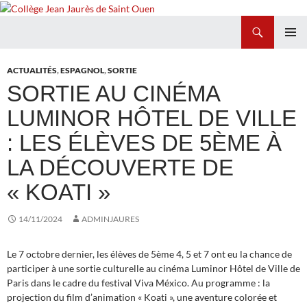
Recherche
Collège Jean Jaurès de Saint Ouen
ALLER
MENU
AU
PRINCI
ACTUALITÉS
,
ESPAGNOL
,
SORTIE
CONTENU
SORTIE AU CINÉMA
LUMINOR HÔTEL DE VILLE
: LES ÉLÈVES DE 5ÈME À
LA DÉCOUVERTE DE
« KOATI »
14/11/2024
ADMINJAURES
Le 7 octobre dernier, les élèves de 5ème 4, 5 et 7 ont eu la chance de
participer à une sortie culturelle au cinéma Luminor Hôtel de Ville de
Paris dans le cadre du festival Viva México. Au programme : la
projection du film d’animation « Koati », une aventure colorée et