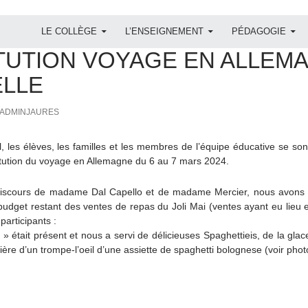
ALLER AU CONTENU
LE COLLÈGE
L’ENSEIGNEMENT
PÉDAGOGIE
EMAND
,
PROJET
TUTION VOYAGE EN ALLEMAG
LLE
ADMINJAURES
l, les élèves, les familles et les membres de l’équipe éducative se so
titution du voyage en Allemagne du 6 au 7 mars 2024.
discours de madame Dal Capello et de madame Mercier, nous avons 
budget restant des ventes de repas du Joli Mai (ventes ayant eu lieu
participants :
 » était présent et nous a servi de délicieuses Spaghettieis, de la gl
nière d’un trompe-l’oeil d’une assiette de spaghetti bolognese (voir phot