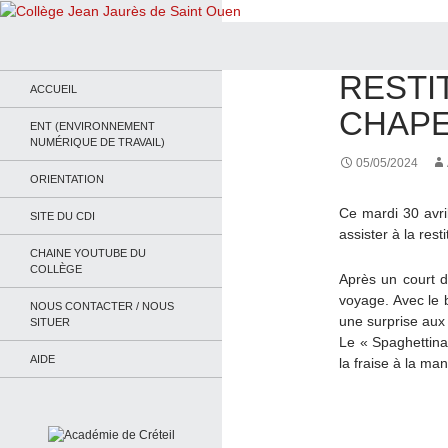
Recherche
Collège Jean Jaurès de Saint Ouen
ACTUALITÉS
,
ALL
RESTI
Le site du collège
ACCUEIL
CHAPE
ENT (ENVIRONNEMENT
NUMÉRIQUE DE TRAVAIL)
05/05/2024
ORIENTATION
Ce mardi 30 avri
SITE DU CDI
assister à la res
CHAINE YOUTUBE DU
COLLÈGE
Après un court 
voyage. Avec le 
NOUS CONTACTER / NOUS
une surprise aux 
SITUER
Le « Spaghettina
AIDE
la fraise à la ma