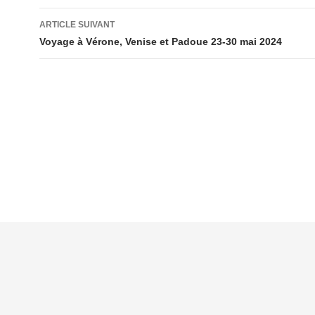
articles
ARTICLE SUIVANT
Voyage à Vérone, Venise et Padoue 23-30 mai 2024
Mentions légales
Contacts
Plan du site