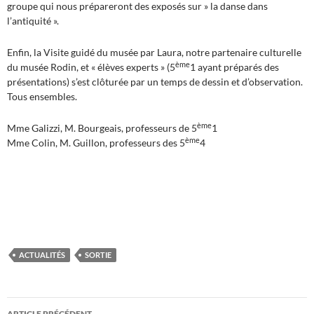
groupe qui nous prépareront des exposés sur » la danse dans
l’antiquité ».
Enfin, la Visite guidé du musée par Laura, notre partenaire culturelle
ème
du musée Rodin, et « élèves experts » (5
1 ayant préparés des
présentations) s’est clôturée par un temps de dessin et d’observation.
Tous ensembles.
ème
Mme Galizzi, M. Bourgeais, professeurs de 5
1
ème
Mme Colin, M. Guillon, professeurs des 5
4
ACTUALITÉS
SORTIE
Navigation
ARTICLE PRÉCÉDENT