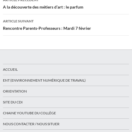
des
A la découverte des métiers d’art : le parfum
articles
ARTICLE SUIVANT
Rencontre Parents-Professeurs : Mardi 7 février
ACCUEIL
ENT (ENVIRONNEMENT NUMÉRIQUE DE TRAVAIL)
ORIENTATION
SITE DU CDI
CHAINE YOUTUBE DU COLLÈGE
NOUS CONTACTER / NOUS SITUER