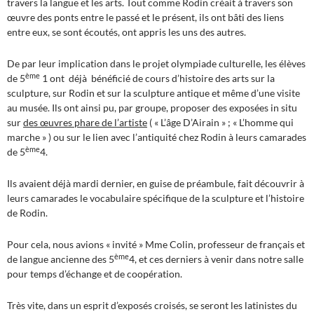
travers la langue et les arts. Tout comme Rodin créait à travers son
œuvre des ponts entre le passé et le présent, ils ont bâti des liens
entre eux, se sont écoutés, ont appris les uns des autres.
De par leur implication dans le projet olympiade culturelle, les élèves
ème
de 5
1 ont déjà bénéficié de cours d’histoire des arts sur la
sculpture, sur Rodin et sur la sculpture antique et même d’une visite
au musée. Ils ont ainsi pu, par groupe, proposer des exposées in situ
sur
des œuvres phare de l’artiste
( « L’âge D’Airain » ; « L’homme qui
marche » ) ou sur le lien avec l’antiquité chez Rodin à leurs camarades
ème
de 5
4.
Ils avaient déjà mardi dernier, en guise de préambule, fait découvrir à
leurs camarades le vocabulaire spécifique de la sculpture et l’histoire
de Rodin.
Pour cela, nous avions « invité » Mme Colin, professeur de français et
ème
de langue ancienne des 5
4, et ces derniers à venir dans notre salle
pour temps d’échange et de coopération.
Très vite, dans un esprit d’exposés croisés, se seront les latinistes du