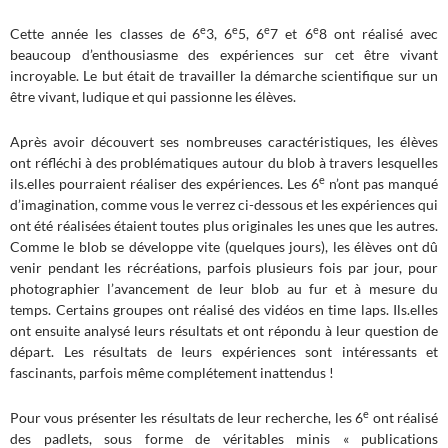
e
e
e
e
Cette année les classes de 6
3, 6
5, 6
7 et 6
8 ont réalisé avec
beaucoup d’enthousiasme des expériences sur cet être vivant
incroyable. Le but était de travailler la démarche scientifique sur un
être vivant, ludique et qui passionne les élèves.
Après avoir découvert ses nombreuses caractéristiques, les élèves
ont réfléchi à des problématiques autour du blob à travers lesquelles
e
ils.elles pourraient réaliser des expériences. Les 6
n’ont pas manqué
d’imagination, comme vous le verrez ci-dessous et les expériences qui
ont été réalisées étaient toutes plus originales les unes que les autres.
Comme le blob se développe vite (quelques jours), les élèves ont dû
venir pendant les récréations, parfois plusieurs fois par jour, pour
photographier l’avancement de leur blob au fur et à mesure du
temps. Certains groupes ont réalisé des vidéos en time laps. Ils.elles
ont ensuite analysé leurs résultats et ont répondu à leur question de
départ. Les résultats de leurs expériences sont intéressants et
fascinants, parfois même complétement inattendus !
e
Pour vous présenter les résultats de leur recherche, les 6
ont réalisé
des padlets, sous forme de véritables minis « publications