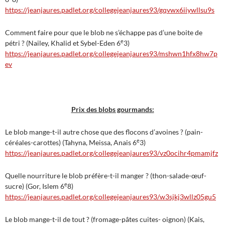
https://jeanjaures.padlet.org/collegejeanjaures93/gqvwx6iiywllsu9s
Comment faire pour que le blob ne s’échappe pas d’une boite de
e
pétri ? (Nailey, Khalid et Sybel-Eden 6
3)
https://jeanjaures.padlet.org/collegejeanjaures93/mshwn1hfx8hw7p
ev
Prix des blobs gourmands:
Le blob mange-t-il autre chose que des flocons d’avoines ? (pain-
e
céréales-carottes) (Tahyna, Meissa, Anais 6
3)
https://jeanjaures.padlet.org/collegejeanjaures93/vz0ocihr4pmamjfz
Quelle nourriture le blob préfère-t-il manger ? (thon-salade-œuf-
e
sucre) (Gor, Islem 6
8)
https://jeanjaures.padlet.org/collegejeanjaures93/w3sjkj3wllz05gu5
Le blob mange-t-il de tout ? (fromage-pâtes cuites- oignon) (Kais,