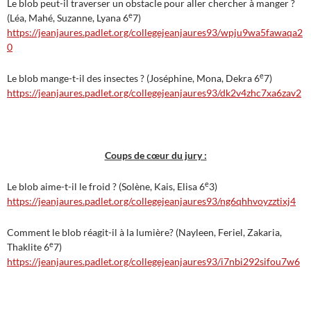
Le blob peut-il traverser un obstacle pour aller chercher à manger ?
e
(Léa, Mahé, Suzanne, Lyana 6
7)
https://jeanjaures.padlet.org/collegejeanjaures93/wpju9wa5fawaqa2
0
e
Le blob mange-t-il des insectes ? (Joséphine, Mona, Dekra 6
7)
https://jeanjaures.padlet.org/collegejeanjaures93/dk2v4zhc7xa6zav2
Coups de cœur du jury :
e
Le blob aime-t-il le froid ? (Solène, Kais, Elisa 6
3)
https://jeanjaures.padlet.org/collegejeanjaures93/ng6qhhvoyzztixj4
Comment le blob réagit-il à la lumière? (Nayleen, Feriel, Zakaria,
e
Thaklite 6
7)
https://jeanjaures.padlet.org/collegejeanjaures93/i7nbi292sifou7w6