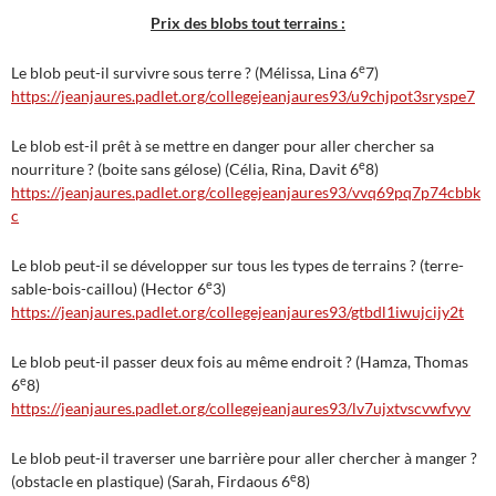
Prix des blobs tout terrains :
e
Le blob peut-il survivre sous terre ? (Mélissa, Lina 6
7)
https://jeanjaures.padlet.org/collegejeanjaures93/u9chjpot3sryspe7
Le blob est-il prêt à se mettre en danger pour aller chercher sa
e
nourriture ? (boite sans gélose) (Célia, Rina, Davit 6
8)
https://jeanjaures.padlet.org/collegejeanjaures93/vvq69pq7p74cbbk
c
Le blob peut-il se développer sur tous les types de terrains ? (terre-
e
sable-bois-caillou) (Hector 6
3)
https://jeanjaures.padlet.org/collegejeanjaures93/gtbdl1iwujcijy2t
Le blob peut-il passer deux fois au même endroit ? (Hamza, Thomas
e
6
8)
https://jeanjaures.padlet.org/collegejeanjaures93/lv7ujxtvscvwfvyv
Le blob peut-il traverser une barrière pour aller chercher à manger ?
e
(obstacle en plastique) (Sarah, Firdaous 6
8)