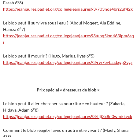
e
Farah 6
8)
https://jeanjaures.padlet.org/collegejeanjaures93/703nos4brj2uf42k
Le blob peut-il survivre sous l’eau ? (Abdul Moqeet, Ala Eddine,
e
Hamza 6
7)
https://jeanjaures.padlet.org/collegejeanjaures93/ubq5km463ipm6rq
j
e
Le blob peut-il mourir ? (Hugo, Marius, Ilyas 6
5)
https://jeanjaures.padlet.org/collegejeanjaures93/rw7eytaadxgp2vgz
Prix spécial « dresseurs de blob »:
Le blob peut-il aller chercher sa nourriture en hauteur ? (Zakaria,
e
Hidaya, Adam 6
8)
https://jeanjaures.padlet.org/collegejeanjaures93/iijj3x8n0wm5kyck
Comment le blob réagit-il avec un autre être vivant ? (Maely, Shana
e
6
8)