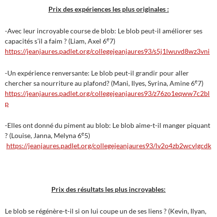
Prix des expériences les plus originales :
-Avec leur incroyable course de blob: Le blob peut-il améliorer ses
e
capacités s’il a faim ? (Liam, Axel 6
7)
https://jeanjaures.padlet.org/collegejeanjaures93/s5j1lwuvd8wz3vni
-Un expérience renversante: Le blob peut-il grandir pour aller
e
chercher sa nourriture au plafond? (Mani, Ilyes, Syrina, Amine 6
7)
https://jeanjaures.padlet.org/collegejeanjaures93/z76zo1eqww7c2bl
p
-Elles ont donné du piment au blob: Le blob aime-t-il manger piquant
e
? (Louise, Janna, Melyna 6
5)
https://jeanjaures.padlet.org/collegejeanjaures93/lv2o4zb2wcvlgcdk
Prix des résultats les plus incroyables:
Le blob se régénère-t-il si on lui coupe un de ses liens ? (Kevin, Ilyan,