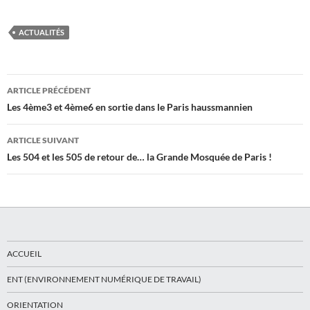
ACTUALITÉS
Navigation
ARTICLE PRÉCÉDENT
des
Les 4ème3 et 4ème6 en sortie dans le Paris haussmannien
articles
ARTICLE SUIVANT
Les 504 et les 505 de retour de… la Grande Mosquée de Paris !
ACCUEIL
ENT (ENVIRONNEMENT NUMÉRIQUE DE TRAVAIL)
ORIENTATION