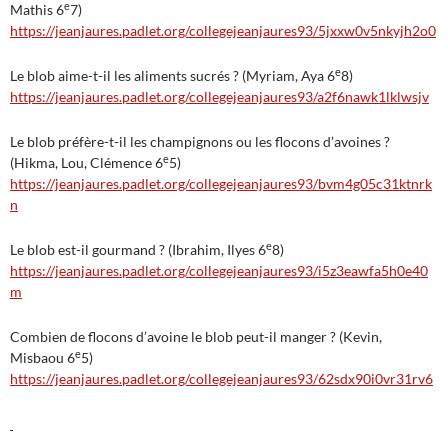
e
Mathis 6
7)
https://jeanjaures.padlet.org/collegejeanjaures93/5jxxw0v5nkyjh2o0
e
Le blob aime-t-il les aliments sucrés ? (Myriam, Aya 6
8)
https://jeanjaures.padlet.org/collegejeanjaures93/a2f6nawk1lklwsjv
Le blob préfère-t-il les champignons ou les flocons d’avoines ?
e
(Hikma, Lou, Clémence 6
5)
https://jeanjaures.padlet.org/collegejeanjaures93/bvm4g05c31ktnrk
n
e
Le blob est-il gourmand ? (Ibrahim, Ilyes 6
8)
https://jeanjaures.padlet.org/collegejeanjaures93/i5z3eawfa5h0e40
m
Combien de flocons d’avoine le blob peut-il manger ? (Kevin,
e
Misbaou 6
5)
https://jeanjaures.padlet.org/collegejeanjaures93/62sdx90i0vr31rv6