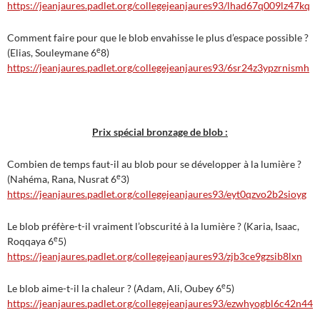
https://jeanjaures.padlet.org/collegejeanjaures93/lhad67q009lz47kq
Comment faire pour que le blob envahisse le plus d’espace possible ?
e
(Elias, Souleymane 6
8)
https://jeanjaures.padlet.org/collegejeanjaures93/6sr24z3ypzrnismh
Prix spécial bronzage de blob :
Combien de temps faut-il au blob pour se développer à la lumière ?
e
(Nahéma, Rana, Nusrat 6
3)
https://jeanjaures.padlet.org/collegejeanjaures93/eyt0qzvo2b2sioyg
Le blob préfère-t-il vraiment l’obscurité à la lumière ? (Karia, Isaac,
e
Roqqaya 6
5)
https://jeanjaures.padlet.org/collegejeanjaures93/zjb3ce9gzsib8lxn
e
Le blob aime-t-il la chaleur ? (Adam, Ali, Oubey 6
5)
https://jeanjaures.padlet.org/collegejeanjaures93/ezwhyogbl6c42n44