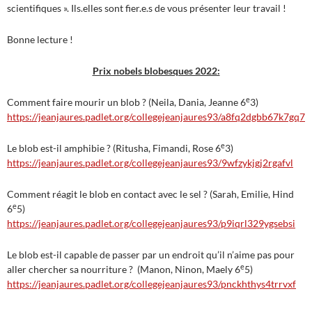
scientifiques ». Ils.elles sont fier.e.s de vous présenter leur travail !
Bonne lecture !
Prix nobels blobesques 2022:
e
Comment faire mourir un blob ? (Neila, Dania, Jeanne 6
3)
https://jeanjaures.padlet.org/collegejeanjaures93/a8fq2dgbb67k7gq7
e
Le blob est-il amphibie ? (Ritusha, Fimandi, Rose 6
3)
https://jeanjaures.padlet.org/collegejeanjaures93/9wfzykjgj2rgafvl
Comment réagit le blob en contact avec le sel ? (Sarah, Emilie, Hind
e
6
5)
https://jeanjaures.padlet.org/collegejeanjaures93/p9iqrl329ygsebsi
Le blob est-il capable de passer par un endroit qu’il n’aime pas pour
e
aller chercher sa nourriture ? (Manon, Ninon, Maely 6
5)
https://jeanjaures.padlet.org/collegejeanjaures93/pnckhthys4trrvxf