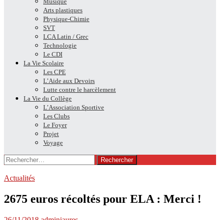
Musique
Arts plastiques
Physique-Chimie
SVT
LCA Latin / Grec
Technologie
Le CDI
La Vie Scolaire
Les CPE
L’Aide aux Devoirs
Lutte contre le harcèlement
La Vie du Collège
L’Association Sportive
Les Clubs
Le Foyer
Projet
Voyage
Rechercher :
Actualités
2675 euros récoltés pour ELA : Merci !
26/11/2018
adminjaures