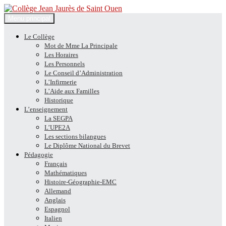
Recherche
Aller
Menu principal
au
Collège Jean Jaurès de Saint
contenu
Le Collège
Mot de Mme La Principale
Ouen
Les Horaires
Les Personnels
Le Conseil d’Administration
L’Infirmerie
L’Aide aux Familles
Historique
L’enseignement
La SEGPA
L’UPE2A
Les sections bilangues
Le Diplôme National du Brevet
Pédagogie
Français
Mathématiques
Histoire-Géographie-EMC
Allemand
Anglais
Espagnol
Italien