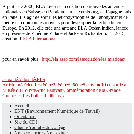
À partir de 2000, ELA favorise la création de nouvelles antennes
nationales en Suisse, en Belgique, au Luxembourg, en Espagne puis
en Italie. Il s’agit de sortir les leucodystrophies de l’anonymat et de
mettre en commun les moyens pour développer la recherche en
Europe. En 2012, elle crée une antenne ELA Océan Indien, lancée
en présence de Zinédine Zidane et Jackson Richardson. En 2015,
création d’
ELA International
.
pour en savoir plus :
http://ela-asso.com/lassociation/les-missions/
actualité
Actualités
EPS
Navigation
Article précédent
Les 6ème3, 6ème5, 6ème8 et 6ème10 en sortie au
Musée du Louvre
Article suivant
Commémoration de la Grande
des
Guerre : « Les Poilus d’ailleurs »
articles
Accueil
ENT (Environnement Numérique de Travail)
Le site du collège
Orientation
Site du CDI
Chaine Youtube du collège
Nous contacter / Nous situer