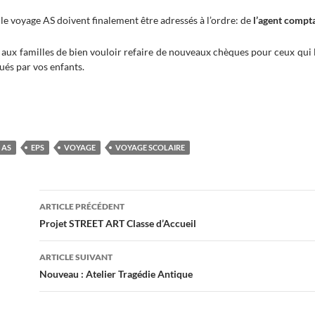
le voyage AS doivent finalement être adressés à l’ordre: de
l’agent compta
x familles de bien vouloir refaire de nouveaux chèques pour ceux qui l
ués par vos enfants.
AS
EPS
VOYAGE
VOYAGE SCOLAIRE
Navigation
ARTICLE PRÉCÉDENT
des
Projet STREET ART Classe d’Accueil
articles
ARTICLE SUIVANT
Nouveau : Atelier Tragédie Antique