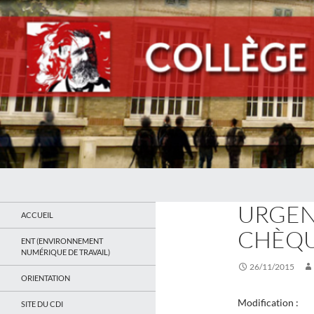
Recherche
Collège Jean Jaurès de Saint Ouen
ACTUALITÉS
URGENT
Le site du collège
ACCUEIL
CHÈQU
ENT (ENVIRONNEMENT
NUMÉRIQUE DE TRAVAIL)
26/11/2015
ORIENTATION
Modification :
SITE DU CDI