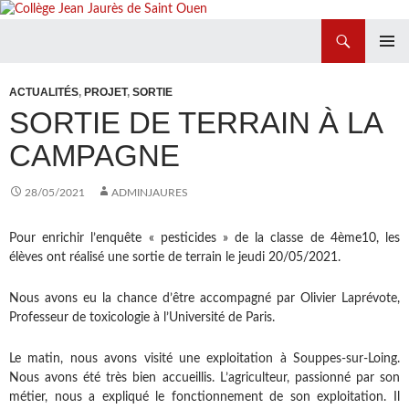
Recherche
Collège Jean Jaurès de Saint Ouen
ALLER
MENU
AU
PRINCI
ACTUALITÉS
,
PROJET
,
SORTIE
CONTENU
SORTIE DE TERRAIN À LA
CAMPAGNE
28/05/2021
ADMINJAURES
Pour enrichir l’enquête « pesticides » de la classe de 4ème10, les
élèves ont réalisé une sortie de terrain le jeudi 20/05/2021.
Nous avons eu la chance d’être accompagné par Olivier Laprévote,
Professeur de toxicologie à l’Université de Paris.
Le matin, nous avons visité une exploitation à Souppes-sur-Loing.
Nous avons été très bien accueillis. L’agriculteur, passionné par son
métier, nous a expliqué le fonctionnement de son exploitation. Il