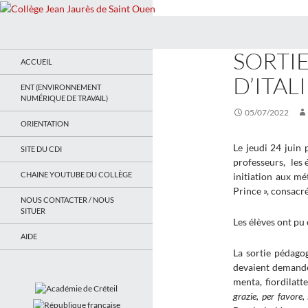
Recherche
Collège Jean Jaurès de Saint Ouen
ACTUALITÉS
,
ITAL
SORTIE
Le site du collège
ACCUEIL
D’ITAL
ENT (ENVIRONNEMENT
NUMÉRIQUE DE TRAVAIL)
05/07/2022
ORIENTATION
Le jeudi 24 juin 
SITE DU CDI
professeurs, les 
CHAINE YOUTUBE DU COLLÈGE
initiation aux mé
Prince », consacré
NOUS CONTACTER / NOUS
SITUER
Les élèves ont pu 
AIDE
La sortie pédagog
devaient demander
menta, fiordilatt
grazie, per favore,