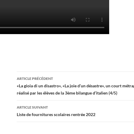
Navigation
ARTICLE PRÉCÉDENT
des
«La gioia di un disastro», «La joie d’un désastre», un court métr
réalisé par les élèves de la 3ème bilangue d’italien (4/5)
articles
ARTICLE SUIVANT
Liste de fournitures scolaires rentrée 2022