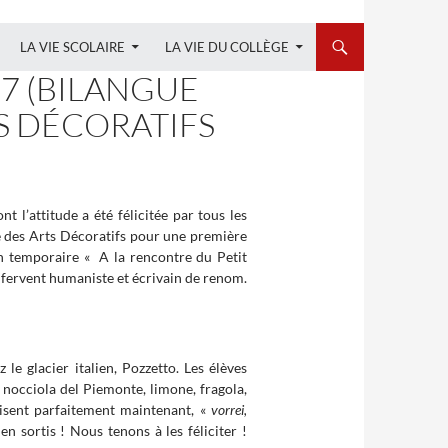
LA VIE SCOLAIRE
LA VIE DU COLLÈGE
E7 (BILANGUE
TS DÉCORATIFS
 l’attitude a été félicitée par tous les
ée des Arts Décoratifs pour une première
ion temporaire « A la rencontre du Petit
, fervent humaniste et écrivain de renom.
le glacier italien, Pozzetto. Les élèves
, nocciola del Piemonte, limone, fragola,
itrisent parfaitement maintenant, «
vorrei,
ien sortis ! Nous tenons à les féliciter !