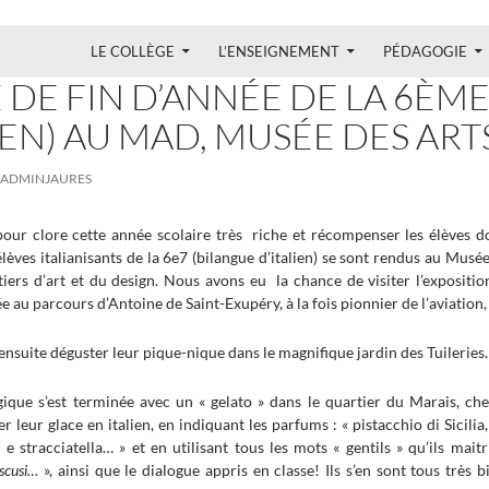
ALLER AU CONTENU
LE COLLÈGE
L’ENSEIGNEMENT
PÉDAGOGIE
IEN
,
SORTIE
 DE FIN D’ANNÉE DE LA 6ÈM
IEN) AU MAD, MUSÉE DES AR
ADMINJAURES
pour clore cette année scolaire très riche et récompenser les élèves dont
élèves italianisants de la 6e7 (bilangue d’italien) se sont rendus au Mus
tiers d’art et du design. Nous avons eu la chance de visiter l’exposit
e au parcours d’Antoine de Saint-Exupéry, à la fois pionnier de l’aviation
ensuite déguster leur pique-nique dans le magnifique jardin des Tuileries.
ique s’est terminée avec un « gelato » dans le quartier du Marais, chez 
 leur glace en italien, en indiquant les parfums : « pistacchio di Sicilia
e e stracciatella… » et en utilisant tous les mots « gentils » qu’ils ma
 scusi…
», ainsi que le dialogue appris en classe! Ils s’en sont tous très b