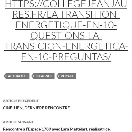
HTTPS://COLLEGEJEANJAU
RES.FR/LA-TRANSITION-
ENERGETIQUE-EN-10-
QUESTIONS-LA-
TRANSICION-ENERGETICA-
EN-10-PREGUNTAS/
ACTUALITÉS
ESPAGNOL
VOYAGE
Navigation
ARTICLE PRÉCÉDENT
des
CINE-LIEN, DERNIERE RENCONTRE
articles
ARTICLE SUIVANT
Rencontre à l’Espace 1789 avec Lara Mattelart, réalisatrice,