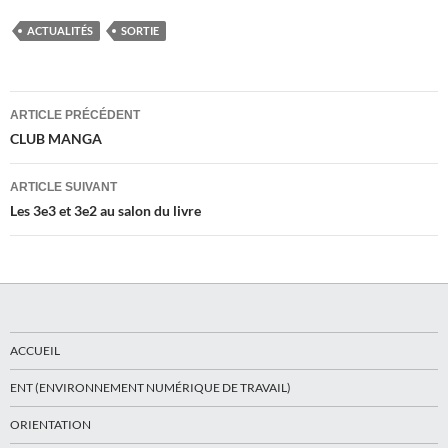
ACTUALITÉS
SORTIE
Navigation
ARTICLE PRÉCÉDENT
des
CLUB MANGA
articles
ARTICLE SUIVANT
Les 3e3 et 3e2 au salon du livre
ACCUEIL
ENT (ENVIRONNEMENT NUMÉRIQUE DE TRAVAIL)
ORIENTATION