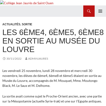
Recherche
Collège Jean Jaurès de Saint Ouen
ALLER
MENU
AU
PRINCI
ACTUALITÉS
,
SORTIE
CONTENU
LES 6ÈME4, 6ÈME5, 6ÈME8
EN SORTIE AU MUSÉE DU
LOUVRE
30/11/2022
ADMINJAURES
Les vendredi 25 novembre, lundi 28 novembre et mercredi 30
novembre, les élèves de 6ème4, 6ème8 et 6ème5 étaient en sortie au
Musée du Louvre, accompagnés de M. Mouquet, Mme. Moutongo
Black, M. Le Saux et M. Delhome.
La sortie avait comme sujet le Proche-Orient ancien, avec une partie
sur la Mésopotamie (actuelle Syrie-Irak) et une sur l’Egypte antiques.