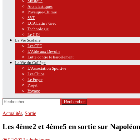
Musique
Arts plastiques
Physique-Chimie
SVT
LCA Latin / Grec
Technologie
Le CDI
La Vie Scolaire
Les CPE
L’Aide aux Devoirs
Lutte contre le harcèlement
La Vie du Collège
L’Association Sportive
Les Clubs
Le Foyer
Projet
Voyage
Rechercher :
Actualités
,
Sortie
Les 4ème2 et 4ème5 en sortie sur Napoléo
06/12/2023
adminjaures