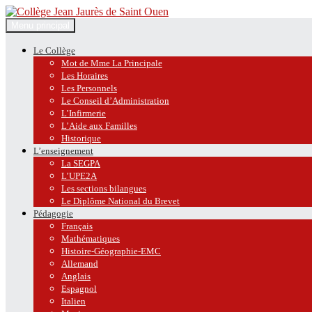
Recherche
Aller
Menu principal
au
Collège Jean Jaurès de Saint O
contenu
Le Collège
Mot de Mme La Principale
Les Horaires
Les Personnels
Le Conseil d’Administration
L’Infirmerie
L’Aide aux Familles
Historique
L’enseignement
La SEGPA
L’UPE2A
Les sections bilangues
Le Diplôme National du Brevet
Pédagogie
Français
Mathématiques
Histoire-Géographie-EMC
Allemand
Anglais
Espagnol
Italien