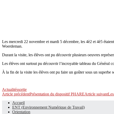
Les mercredi 22 novembre et mardi 5 décembre, les 4è2 et 4è5 étaien
Woerdeman.
Durant la visite, les élèves ont pu découvrir plusieurs oeuvres repré
Les élèves ont surtout pu découvrir l’incroyable tableau du Général c
À la fin de la visite les élèves ont pu faire un goûter sous un superbe s
Actualités
sortie
Navigation
Article précédent
Présentation du dispositif PHARE
Article suivant
Les
des
Accueil
ENT (Environnement Numérique de Travail)
articles
Le site du collège
Orientation